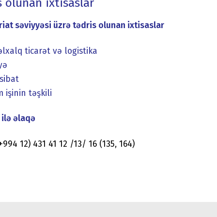
s olunan ixtisaslar
iat səviyyəsi üzrə tədris olunan ixtisaslar
lxalq ticarət və logistika
yə
sibat
 işinin təşkili
ilə əlaqə
(+994 12) 431 41 12 /13/ 16 (135, 164)