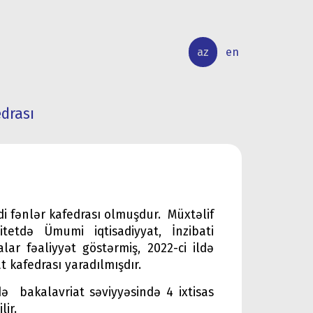
az
en
drası
BEYNƏLXALQ
ELMİ
ƏLAQƏLƏR
TƏDQİQAT
adi fənlər kafedrası olmuşdur. Müxtəlif
itetdə Ümumi iqtisadiyyat, İnzibati
ar fəaliyyət göstərmiş, 2022-ci ildə
at kafedrası yaradılmışdır.
ə bakalavriat səviyyəsində 4 ixtisas
lir.