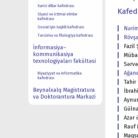
Xarici dillər kafedrası
Kafed
Siyasi və ictimai elmlər
kafedrası
Sosial işin təşkili kafedrası
Nərim
Tərcümə və filologiya kafedrası
Rövşə
Fazil 
İnformasiya–
kommunikasiya
Mübar
texnologiyaları fakültəsi
Sərvə
Ağane
Riyaziyyat və informatika
kafedrası
Tahir 
Beynəlxalq Magistratura
İbrah
və Doktorantura Mərkəzi
Aynur
Gülna
Azər 
Rauf 
Maqsu