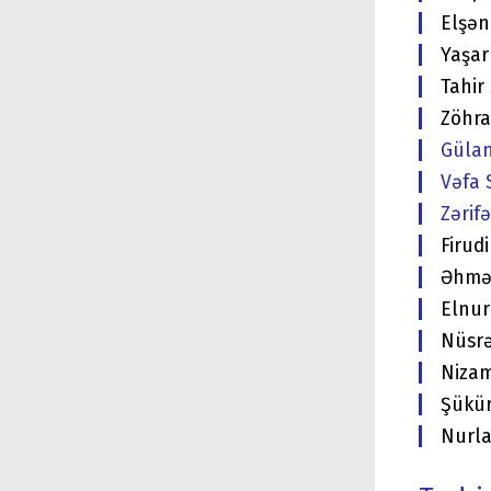
Elşən
Yaşar
Tahir
Zöhra
Gülan
Vəfa 
Zərif
Firud
Əhməd
Elnur
Nüsrə
Nizam
Şükü
Nurla