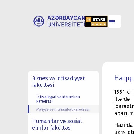
UNİVERSİTET
UNİVERSİTETƏ
HAQQINDA
QƏBUL
Haqq
Biznes və iqtisadiyyat
fakültəsi
1991-ci 
İqtisadiyyat və idarəetmə
illərdə
kafedrası
idarəet
Maliyyə və mühasibat kafedrası
aparılmı
Humanitar və sosial
Hazırda
elmlər fakültəsi
üzrə iqt