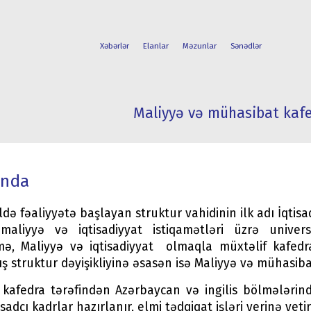
Xəbərlər
Elanlar
Məzunlar
Sənədlər
Maliyyə və mühasibat kafe
FAKÜLTƏLƏR
TƏLƏBƏ
İXTİSASLAR
HƏYATI
ında
ildə fəaliyyətə başlayan struktur vahidinin ilk adı İqtis
 maliyyə və iqtisadiyyat istiqamətləri üzrə univers
mə, Maliyyə və iqtisadiyyat olmaqla müxtəlif kafedral
ş struktur dəyişikliyinə əsasən isə Maliyyə və mühasib
 kafedra tərəfindən Azərbaycan və ingilis bölmələrind
isadçı kadrlar hazırlanır, elmi tədqiqat işləri yerinə yetiri