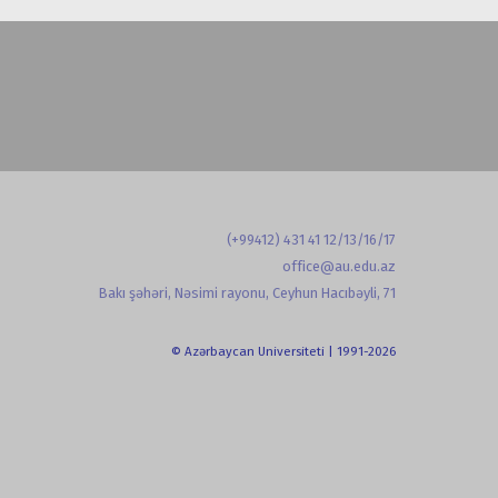
(+99412) 431 41 12/13/16/17
office@au.edu.az
Bakı şəhəri, Nəsimi rayonu, Ceyhun Hacıbəyli, 71
© Azərbaycan Universiteti | 1991-2026