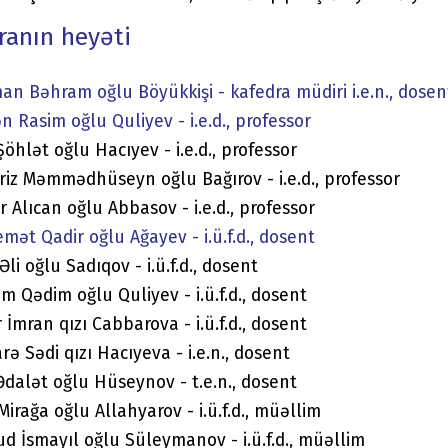
ranın heyəti
an Bəhram oğlu Böyükkişi - kafedra müdiri i.e.n., dosen
n Rasim oğlu Quliyev - i.e.d., professor
Şöhlət oğlu Hacıyev - i.e.d., professor
iz Məmmədhüseyn oğlu Bağırov - i.e.d., professor
r Alıcan oğlu Abbasov - i.e.d., professor
mət Qadir oğlu Ağayev - i.ü.f.d., dosent
Əli oğlu Sadıqov - i.ü.f.d., dosent
im Qədim oğlu Quliyev - i.ü.f.d., dosent
 İmran qızı Cabbarova - i.ü.f.d., dosent
rə Sədi qızı Hacıyeva - i.e.n., dosent
Ədalət oğlu Hüseynov - t.e.n., dosent
Mirağa oğlu Allahyarov - i.ü.f.d., müəllim
d İsmayıl oğlu Süleymanov - i.ü.f.d., müəllim