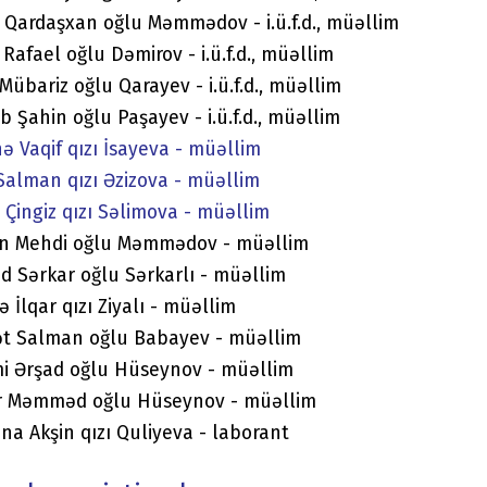
 Qardaşxan oğlu Məmmədov - i.ü.f.d., müəllim
 Rafael oğlu Dəmirov - i.ü.f.d., müəllim
 Mübariz oğlu Qarayev - i.ü.f.d., müəllim
b Şahin oğlu Paşayev - i.ü.f.d., müəllim
ə Vaqif qızı İsayeva - müəllim
Salman qızı Əzizova - müəllim
ə Çingiz qızı Səlimova - müəllim
in Mehdi oğlu Məmmədov - müəllim
 Sərkar oğlu Sərkarlı - müəllim
ə İlqar qızı Ziyalı - müəllim
t Salman oğlu Babayev - müəllim
i Ərşad oğlu Hüseynov - müəllim
r Məmməd oğlu Hüseynov - müəllim
na Akşin qızı Quliyeva - laborant