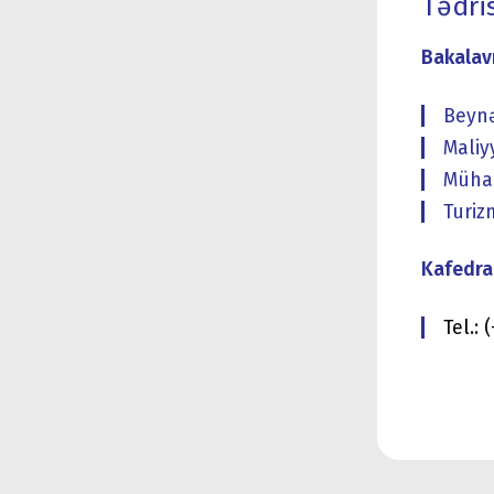
Tədri
Bakalavr
Beynə
Maliy
Müha
Turizm
Kafedra 
Tel.: 