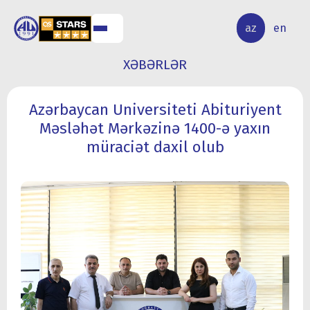
ALQ
ELMİ
az
en
ƏR
TƏDQİQAT
XƏBƏRLƏR
Azərbaycan Universiteti Abituriyent
Məsləhət Mərkəzinə 1400-ə yaxın
müraciət daxil olub