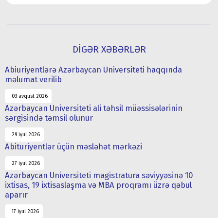
DİGƏR XƏBƏRLƏR
Abiuriyentlərə Azərbaycan Universiteti haqqında
məlumat verilib
03 avqust 2026
Azərbaycan Universiteti ali təhsil müəssisələrinin
sərgisində təmsil olunur
29 iyul 2026
Abituriyentlər üçün məsləhət mərkəzi
27 iyul 2026
Azərbaycan Universiteti magistratura səviyyəsinə 10
ixtisas, 19 ixtisaslaşma və MBA proqramı üzrə qəbul
aparır
17 iyul 2026