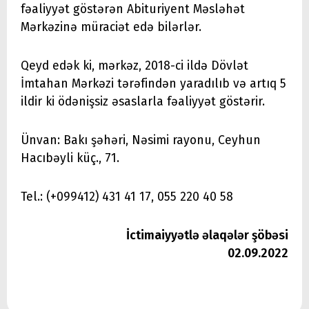
fəaliyyət göstərən Abituriyent Məsləhət
Mərkəzinə müraciət edə bilərlər.
Qeyd edək ki, mərkəz, 2018-ci ildə Dövlət
İmtahan Mərkəzi tərəfindən yaradılıb və artıq 5
ildir ki ödənişsiz əsaslarla fəaliyyət göstərir.
Ünvan: Bakı şəhəri, Nəsimi rayonu, Ceyhun
Hacıbəyli küç., 71.
Tel.: (+099412) 431 41 17, 055 220 40 58
İctimaiyyətlə əlaqələr şöbəsi
02.09.2022