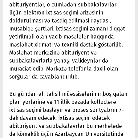
abituriyentlər, o cümlədən subbakalavrlar
üçün elektron ixtisas seçimi ərizəsinin
doldurulması və təsdiq edilməsi qaydası,
müsabiqə şərtləri, ixtisas seçimi zamanı diqqət
yetirilməli olan vacib məsələlər haqqında
məsləhət xidməti və texniki dəstək göstərilib.
Məsləhət mərkəzinə abituriyent və
subbakalavrlarla yanaşı valideynlər də
müraciət edib. Mərkəzə telefonla daxil olan
sorğular da cavablandırılıb.
Bu gündən ali təhsil müəssisələrinin boş qalan
plan yerlərinə və 11 illik bazada kolleclərə
ixtisas seçimi başlayır və proses sentyabrın 7-
dək davam edəcək. İxtisas seçimi edəcək
abituriyent və subbakalavrlar bu mərhələdə
də köməklik üçün Azərbaycan Universitetində