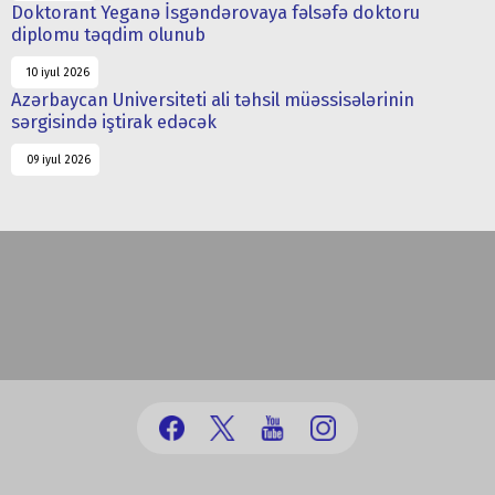
Doktorant Yeganə İsgəndərovaya fəlsəfə doktoru
diplomu təqdim olunub
10 iyul 2026
Azərbaycan Universiteti ali təhsil müəssisələrinin
sərgisində iştirak edəcək
09 iyul 2026