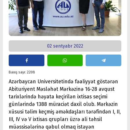
02 sentyabr 2022
Baxış sayı: 2208
Azərbaycan Universitetində fəaliyyət göstərən
Abituriyent Məsləhət Mərkəzinə 16-28 avqust
tarixlərində həyata keçirilən ixtisas seçimi
günlərində 1388 müraciət daxil olub. Mərkəzin
xüsusi təlim keçmiş əməkdaşları tərəfindən I, II,
III, IV və V ixtisas qrupları üzrə ali təhsil
müəssisələrinə qəbul olmaq istəyən