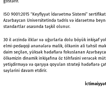
göstərir.
ISO 9001:2015 “Keyfiyyət İdarəetmə Sistemi” sertifika
Azərbaycan Universitetində tədris və idarəetmə beyn
standartlar əsasında təşkil olunur.
30 il ərzində ilklər və uğurlarla dolu böyük inkişaf y
elmi-pedaqoji ənənələrə malik, ölkənin ali təhsil mək
daim seçilən, yüksək hədəflərə fokuslanan Azərbayca
ölkəmizin dinamik inkişafına öz töhfəsini verəcək müt
yetişdirməyə və qarşıya qoyulan strateji hədəflərə 
səylərini davam etdirir.
İctimaiyyə