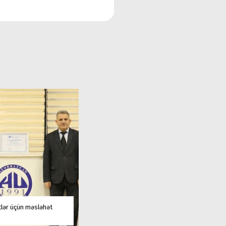
tlər üçün məsləhət