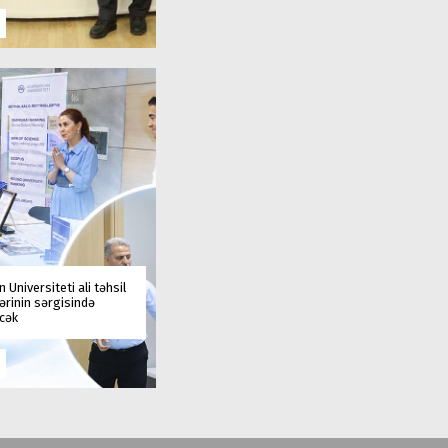
 Universiteti ali təhsil
rinin sərgisində
əcək