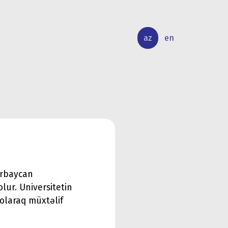
az
en
BEYNƏLXALQ
ELMİ
ƏLAQƏLƏR
TƏDQİQAT
ərbaycan
lur. Universitetin
 olaraq müxtəlif