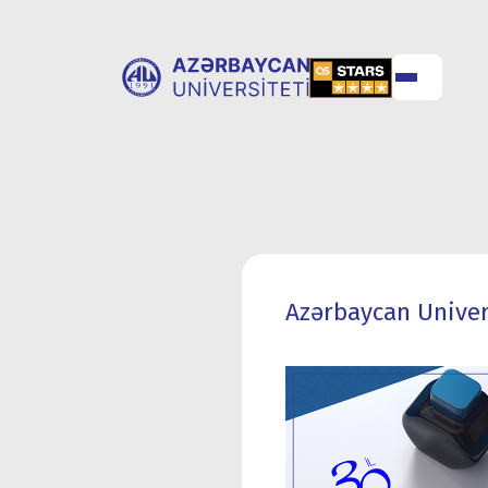
UNİVERSİTET
UNİVERSİTETƏ
HAQQINDA
QƏBUL
Azərbaycan Univers