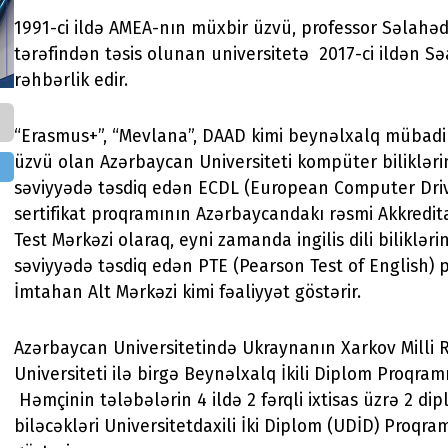
1991-ci ildə AMEA-nın müxbir üzvü, professor Səlahəd
tərəfindən təsis olunan universitetə 2017-ci ildən Sə
rəhbərlik edir.
“Erasmus+”, “Mevlana”, DAAD kimi beynəlxalq mübadi
üzvü olan Azərbaycan Universiteti kompüter bilikləri
səviyyədə təsdiq edən ECDL (European Computer Driv
sertifikat proqramının Azərbaycandakı rəsmi Akkredi
Test Mərkəzi olaraq, eyni zamanda ingilis dili biliklər
səviyyədə təsdiq edən PTE (Pearson Test of English) 
İmtahan Alt Mərkəzi kimi fəaliyyət göstərir.
Azərbaycan Universitetində Ukraynanın Xarkov Milli 
Universiteti ilə birgə Beynəlxalq İkili Diplom Proqram
Həmçinin tələbələrin 4 ildə 2 fərqli ixtisas üzrə 2 di
biləcəkləri Universitetdaxili İki Diplom (UDİD) Proqram