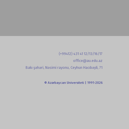
(+99412) 431 41 12/13/16/17
office@au.edu.az
Bakı şəhəri, Nəsimi rayonu, Ceyhun Hacıbəyli, 71
© Azərbaycan Universiteti | 1991-2026