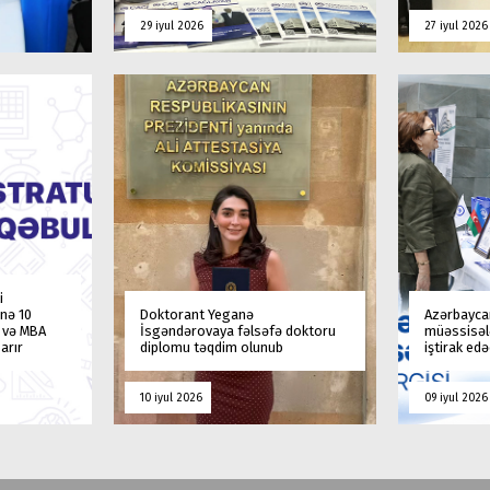
29 iyul 2026
27 iyul 2026
i
nə 10
Doktorant Yeganə
Azərbaycan
a və MBA
İsgəndərovaya fəlsəfə doktoru
müəssisələ
arır
diplomu təqdim olunub
iştirak ed
10 iyul 2026
09 iyul 2026