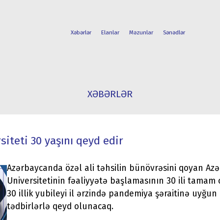
Xəbərlər
Elanlar
Məzunlar
Sənədlər
FAKÜLTƏLƏR
TƏLƏBƏ
XƏBƏRLƏR
İXTİSASLAR
HƏYATI
iteti 30 yaşını qeyd edir
Azərbaycanda özəl ali təhsilin bünövrəsini qoyan Az
Universitetinin fəaliyyətə başlamasının 30 ili tamam o
30 illik yubileyi il ərzində pandemiya şəraitinə uyğun
tədbirlərlə qeyd olunacaq.