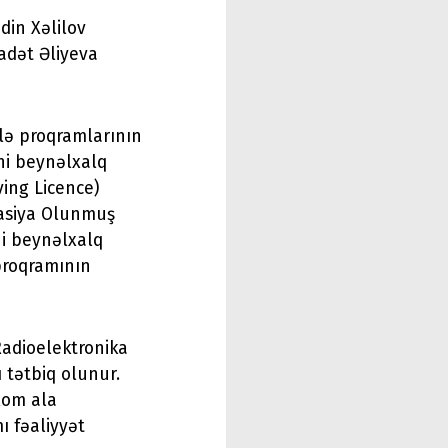
din Xəlilov
adət Əliyeva
lə proqramlarının
ni beynəlxalq
ing Licence)
tasiya Olunmuş
ini beynəlxalq
proqramının
Radioelektronika
ı tətbiq olunur.
plom ala
ı fəaliyyət