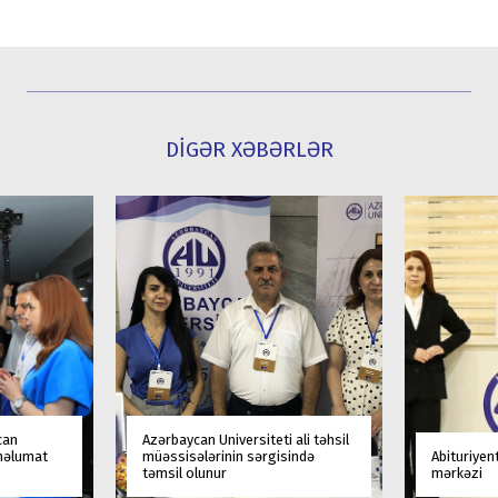
DİGƏR XƏBƏRLƏR
can
Azərbaycan Universiteti ali təhsil
 məlumat
müəssisələrinin sərgisində
Abituriyen
təmsil olunur
mərkəzi