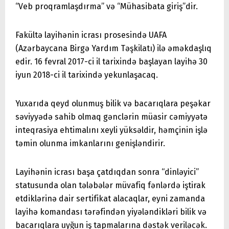
“Veb proqramlaşdırma” və “Mühasibata giriş”dir.
Fakültə layihənin icrası prosesində UAFA
(Azərbaycana Birgə Yardım Təşkilatı) ilə əməkdaşlıq
edir. 16 fevral 2017-ci il tarixində başlayan layihə 30
iyun 2018-ci il tarixində yekunlaşacaq.
Yuxarıda qeyd olunmuş bilik və bacarıqlara peşəkar
səviyyədə sahib olmaq gənclərin müasir cəmiyyətə
inteqrasiya ehtimalını xeyli yüksəldir, həmçinin işlə
təmin olunma imkanlarını genişləndirir.
Layihənin icrası başa çatdıqdan sonra “dinləyici”
statusunda olan tələbələr müvafiq fənlərdə iştirak
etdiklərinə dair sertifikat alacaqlar, eyni zamanda
layihə komandası tərəfindən yiyələndikləri bilik və
bacarıqlara uyğun iş tapmalarına dəstək veriləcək.