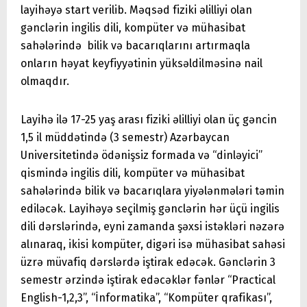
layihəyə start verilib. Məqsəd fiziki əlilliyi olan
gənclərin ingilis dili, kompüter və mühasibat
sahələrində bilik və bacarıqlarını artırmaqla
onların həyat keyfiyyətinin yüksəldilməsinə nail
olmaqdır.
Layihə ilə 17-25 yaş arası fiziki əlilliyi olan üç gəncin
1,5 il müddətində (3 semestr) Azərbaycan
Universitetində ödənişsiz formada və “dinləyici”
qismində ingilis dili, kompüter və mühasibat
sahələrində bilik və bacarıqlara yiyələnmələri təmin
ediləcək. Layihəyə seçilmiş gənclərin hər üçü ingilis
dili dərslərində, eyni zamanda şəxsi istəkləri nəzərə
alınaraq, ikisi kompüter, digəri isə mühasibat sahəsi
üzrə müvafiq dərslərdə iştirak edəcək. Gənclərin 3
semestr ərzində iştirak edəcəklər fənlər “Practical
English-1,2,3”, “İnformatika”, “Kompüter qrafikası”,