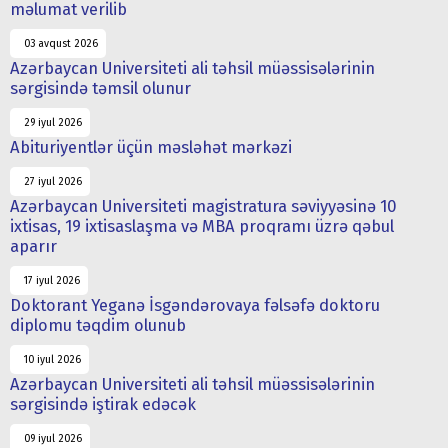
məlumat verilib
03 avqust 2026
Azərbaycan Universiteti ali təhsil müəssisələrinin
sərgisində təmsil olunur
29 iyul 2026
Abituriyentlər üçün məsləhət mərkəzi
27 iyul 2026
Azərbaycan Universiteti magistratura səviyyəsinə 10
ixtisas, 19 ixtisaslaşma və MBA proqramı üzrə qəbul
aparır
17 iyul 2026
Doktorant Yeganə İsgəndərovaya fəlsəfə doktoru
diplomu təqdim olunub
10 iyul 2026
Azərbaycan Universiteti ali təhsil müəssisələrinin
sərgisində iştirak edəcək
09 iyul 2026