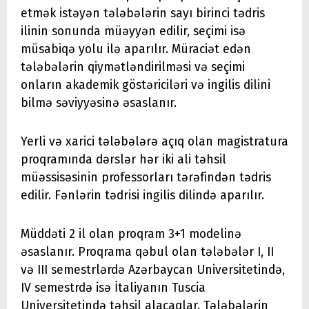
etmək istəyən tələbələrin sayı birinci tədris
ilinin sonunda müəyyən edilir, seçimi isə
müsabiqə yolu ilə aparılır. Müraciət edən
tələbələrin qiymətləndirilməsi və seçimi
onların akademik göstəriciləri və ingilis dilini
bilmə səviyyəsinə əsaslanır.
Yerli və xarici tələbələrə açıq olan magistratura
proqramında dərslər hər iki ali təhsil
müəssisəsinin professorları tərəfindən tədris
edilir. Fənlərin tədrisi ingilis dilində aparılır.
Müddəti 2 il olan proqram 3+1 modelinə
əsaslanır. Proqrama qəbul olan tələbələr I, II
və III semestrlərdə Azərbaycan Universitetində,
IV semestrdə isə İtaliyanın Tuscia
Universitetində təhsil alacaqlar. Tələbələrin