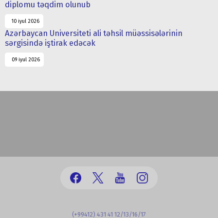
diplomu təqdim olunub
10 iyul 2026
Azərbaycan Universiteti ali təhsil müəssisələrinin
sərgisində iştirak edəcək
09 iyul 2026
(+99412) 431 41 12/13/16/17