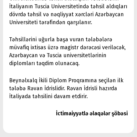
İtaliyanın Tuscia Universitetində təhsil aldıqları
dövrdə təhsil və nəqliyyat xərcləri Azərbaycan
Universiteti tərəfindən qarşılanır.
Təhsillərini uğurla başa vuran tələbələrə
müvafiq ixtisas üzrə magistr dərəcəsi veriləcək,
Azərbaycan və Tuscia universitetlərinin
diplomları təqdim olunacaq.
Beynəlxalq İkili Diplom Proqramına seçilən ilk
tələbə Rəvan İdrislidir. Rəvan İdrisli hazırda
İtaliyada təhsilini davam etdirir.
İctimaiyyətlə əlaqələr şöbəsi