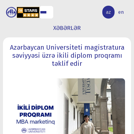
ALQ
ELMİ
az
en
ƏR
TƏDQİQAT
XƏBƏRLƏR
Azərbaycan Universiteti magistratura
səviyyəsi üzrə ikili diplom proqramı
təklif edir