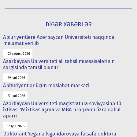
DİGƏR XƏBƏRLƏR
Abiuriyentlərə Azərbaycan Universiteti haqqında
məlumat verilib
03 avqust 2026
Azərbaycan Universiteti ali təhsil müəssisələrinin
sərgisində təmsil olunur
29 iyul 2026
Abituriyentlər üçün məsləhət mərkəzi
27 iyul 2026
Azərbaycan Universiteti magistratura səviyyəsinə 10
ixtisas, 19 ixtisaslaşma və MBA proqramı üzrə qəbul
aparır
17 iyul 2026
Doktorant Yeganə İsgəndərovaya fəlsəfə doktoru