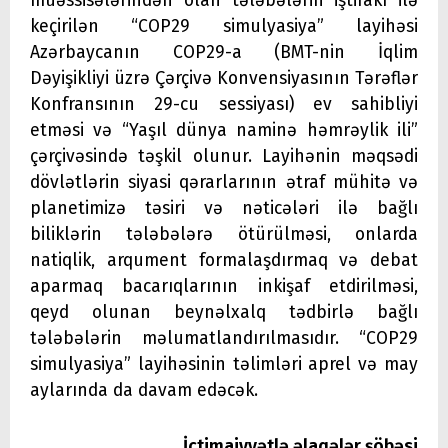
müəssisələrindən olan tələbələrin iştirakı ilə
keçirilən “COP29 simulyasiya” layihəsi
Azərbaycanın COP29-a (BMT-nin İqlim
Dəyişikliyi üzrə Çərçivə Konvensiyasının Tərəflər
Konfransının 29-cu sessiyası) ev sahibliyi
etməsi və “Yaşıl dünya naminə həmrəylik ili”
çərçivəsində təşkil olunur. Layihənin məqsədi
dövlətlərin siyasi qərarlarının ətraf mühitə və
planetimizə təsiri və nəticələri ilə bağlı
biliklərin tələbələrə ötürülməsi, onlarda
natiqlik, arqument formalaşdırmaq və debat
aparmaq bacarıqlarının inkişaf etdirilməsi,
qeyd olunan beynəlxalq tədbirlə bağlı
tələbələrin məlumatlandırılmasıdır. “COP29
simulyasiya” layihəsinin təlimləri aprel və may
aylarında da davam edəcək.
İctimaiyyətlə əlaqələr şöbəsi