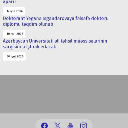
aparır
17 iyul 2026
Doktorant Yeganə İsgəndərovaya fəlsəfə doktoru
diplomu təqdim olunub
10 iyul 2026
Azərbaycan Universiteti ali təhsil müəssisələrinin
sərgisində iştirak edəcək
09 iyul 2026