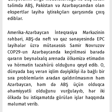
təlimdə ABŞ, Pakistan və Azərbaycandan olan
ekspertlər layihə iştirakçıları qarşısında çıxış
ediblər.
Amerika-Azərbaycan İnteqrasiya Mərkəzinin
rəhbəri, ABŞ-da neft və qaz sənayesində EPC
layihələr üzrə mütəxəssis Samir Novruzov
COP29-un Azərbaycanda keçirilməsi barədə
qərarın beynəlxalq arenada ölkəmizə etimadın
və hörmətin təzahürü olduğunu qeyd edib. O,
dünyada baş verən iqlim dəyişikliyi ilə bağlı bir
sıra problemlərin aradan qaldırılmasının həm
Azərbaycan, həm də ABŞ üçün olduqca
əhəmiyyətli olduğunu vurğulayıb, hər iki
ölkədə bu istiqamətdə görülən işlər haqqında
məlumat verib.