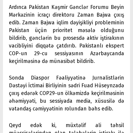
Ardınca Pakistan Kəşmir Gənclər Forumu Beyin
Mərkəzinin icraçı direktoru Zaman Bajwa çıxış
edib. Zaman Bajwa iqlim dəyişikliyi probleminin
Pakistan üçün prioritet məsələ olduğunu
bildirib, gənclərin bu prosesdə aktiv iştirakının
vacibliyini diqqətə çatdırıb. Pakistanlı ekspert
COP-un 29-cu sessiyasının Azərbaycanda
keçirilməsinə də münasibət bildirib.
Sonda Diaspor Fəaliyyətinə Jurnalistlərin
Dəstəyi İctimai Birliyinin sədri Fuad Hüseynzadə
çıxış edərək COP29-un ölkəmizdə keçirilməsinin
əhəmiyyəti, bu sessiyada media, xüsusilə də
vətəndaş cəmiyyətinin rolundan bəhs edib.
Qeyd edək ki, müxtəlif ali təhsil