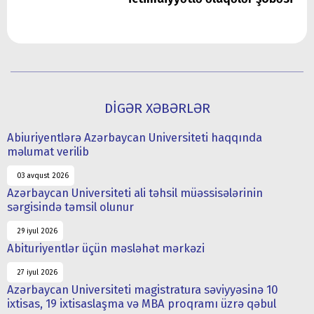
DİGƏR XƏBƏRLƏR
Abiuriyentlərə Azərbaycan Universiteti haqqında
məlumat verilib
03 avqust 2026
Azərbaycan Universiteti ali təhsil müəssisələrinin
sərgisində təmsil olunur
29 iyul 2026
Abituriyentlər üçün məsləhət mərkəzi
27 iyul 2026
Azərbaycan Universiteti magistratura səviyyəsinə 10
ixtisas, 19 ixtisaslaşma və MBA proqramı üzrə qəbul