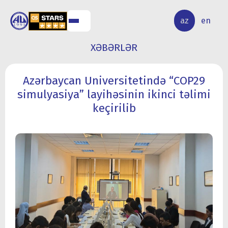
ALQ
ELMİ
az
en
ƏR
TƏDQİQAT
XƏBƏRLƏR
Azərbaycan Universitetində “COP29
simulyasiya” layihəsinin ikinci təlimi
keçirilib