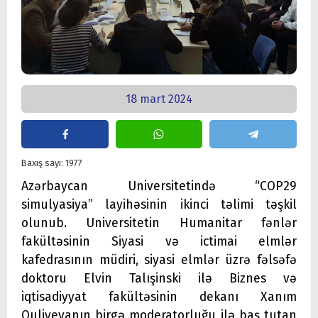
18 mart 2024
Baxış sayı: 1977
Azərbaycan Universitetində “COP29
simulyasiya” layihəsinin ikinci təlimi təşkil
olunub. Universitetin Humanitar fənlər
fakültəsinin Siyasi və ictimai elmlər
kafedrasının müdiri, siyasi elmlər üzrə fəlsəfə
doktoru Elvin Talışinski ilə Biznes və
iqtisadiyyat fakültəsinin dekanı Xanım
Quliyevanın birgə moderatorluğu ilə baş tutan