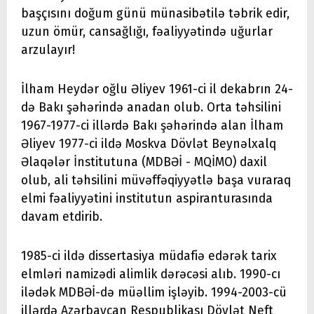
başçısını doğum günü münasibətilə təbrik edir,
uzun ömür, cansağlığı, fəaliyyətində uğurlar
arzulayır!
İlham Heydər oğlu Əliyev 1961-ci il dekabrın 24-
də Bakı şəhərində anadan olub. Orta təhsilini
1967-1977-ci illərdə Bakı şəhərində alan İlham
Əliyev 1977-ci ildə Moskva Dövlət Beynəlxalq
Əlaqələr İnstitutuna (MDBƏİ - MQİMO) daxil
olub, ali təhsilini müvəffəqiyyətlə başa vuraraq
elmi fəaliyyətini institutun aspiranturasında
davam etdirib.
1985-ci ildə dissertasiya müdafiə edərək tarix
elmləri namizədi alimlik dərəcəsi alıb. 1990-cı
ilədək MDBƏİ-də müəllim işləyib. 1994-2003-cü
illərdə Azərbaycan Respublikası Dövlət Neft