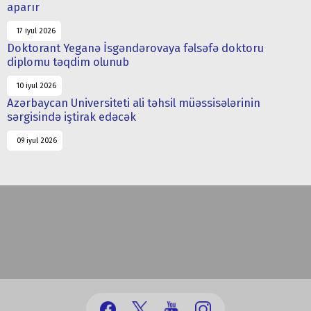
aparır
17 iyul 2026
Doktorant Yeganə İsgəndərovaya fəlsəfə doktoru
diplomu təqdim olunub
10 iyul 2026
Azərbaycan Universiteti ali təhsil müəssisələrinin
sərgisində iştirak edəcək
09 iyul 2026