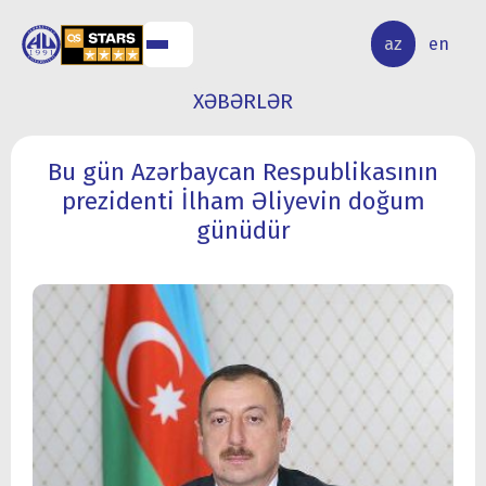
ALQ
ELMİ
az
en
ƏR
TƏDQİQAT
XƏBƏRLƏR
Bu gün Azərbaycan Respublikasının
prezidenti İlham Əliyevin doğum
günüdür