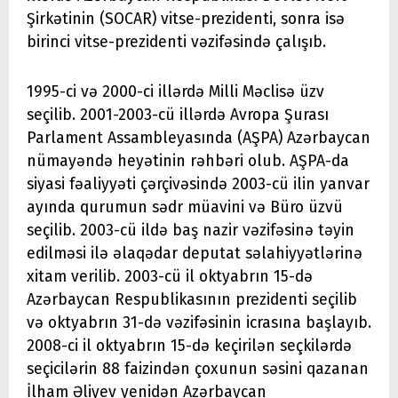
Şirkətinin (SOCAR) vitse-prezidenti, sonra isə
birinci vitse-prezidenti vəzifəsində çalışıb.
1995-ci və 2000-ci illərdə Milli Məclisə üzv
seçilib. 2001-2003-cü illərdə Avropa Şurası
Parlament Assambleyasında (AŞPA) Azərbaycan
nümayəndə heyətinin rəhbəri olub. AŞPA-da
siyasi fəaliyyəti çərçivəsində 2003-cü ilin yanvar
ayında qurumun sədr müavini və Büro üzvü
seçilib. 2003-cü ildə baş nazir vəzifəsinə təyin
edilməsi ilə əlaqədar deputat səlahiyyətlərinə
xitam verilib. 2003-cü il oktyabrın 15-də
Azərbaycan Respublikasının prezidenti seçilib
və oktyabrın 31-də vəzifəsinin icrasına başlayıb.
2008-ci il oktyabrın 15-də keçirilən seçkilərdə
seçicilərin 88 faizindən çoxunun səsini qazanan
İlham Əliyev yenidən Azərbaycan