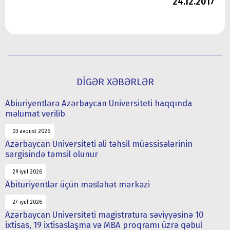
24.12.2017
DİGƏR XƏBƏRLƏR
Abiuriyentlərə Azərbaycan Universiteti haqqında
məlumat verilib
03 avqust 2026
Azərbaycan Universiteti ali təhsil müəssisələrinin
sərgisində təmsil olunur
29 iyul 2026
Abituriyentlər üçün məsləhət mərkəzi
27 iyul 2026
Azərbaycan Universiteti magistratura səviyyəsinə 10
ixtisas, 19 ixtisaslaşma və MBA proqramı üzrə qəbul