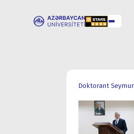
UNİVERSİTET
UNİVERSİTETƏ
HAQQINDA
QƏBUL
Doktorant Seymur 