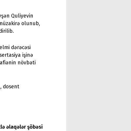
vşən Quliyevin
i müzakirə olunub,
rilib.
 elmi dərəcəsi
sertasiya işinə
afiənin növbəti
, dosent
tlə əlaqələr şöbəsi