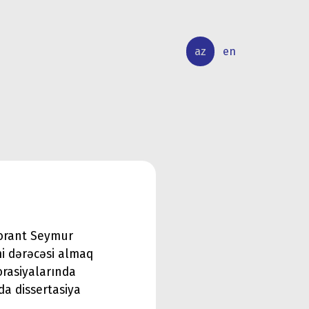
az
en
BEYNƏLXALQ
ELMİ
ƏLAQƏLƏR
TƏDQİQAT
torant Seymur
mi dərəcəsi almaq
orasiyalarında
da dissertasiya