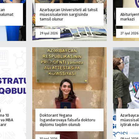
can
Azərbaycan Universiteti ali təhsil
 məlumat
müəssisələrinin sərgisində
Abituriyen
təmsil olunur
mərkəzi
29 iyul 2026
27 iyul 2026
i
nə 10
Doktorant Yeganə
Azərbaycan
a və MBA
İsgəndərovaya fəlsəfə doktoru
müəssisələ
arır
diplomu təqdim olunub
iştirak ed
10 iyul 2026
09 iyul 2026