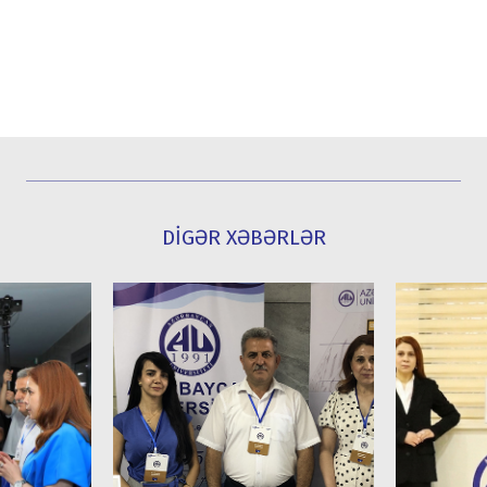
DİGƏR XƏBƏRLƏR