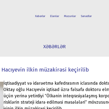
Xəbərlər
Elanlar
Məzunlar
Sənədlər
FAKÜLTƏLƏR
TƏLƏBƏ
XƏBƏRLƏR
İXTİSASLAR
HƏYATI
Hacıyevin ilkin müzakirəsi keçirilib
İqtisadiyyat və idarəetmə kafedrasının iclasında dok
Oktay oğlu Hacıyevin iqtisad üzrə fəlsəfə doktoru el
üçün yerinə yetirdiyi “Ölkənin inteqrasiyalaşmış korp
risklərin strateji idarə edilməsi məsələləri” mövzusun
işinin ilkin müzakirəsi keçirilib.