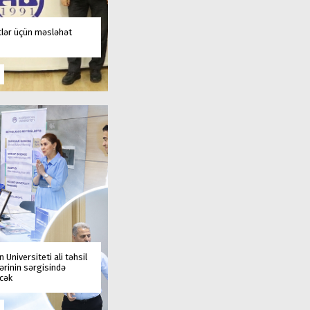
tlər üçün məsləhət
 Universiteti ali təhsil
rinin sərgisində
əcək