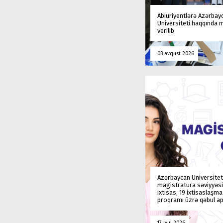
Abiuriyentlərə Azərbay
Universiteti haqqında
verilib
03 avqust 2026
Azərbaycan Universitet
magistratura səviyyəsi
ixtisas, 19 ixtisaslaşm
proqramı üzrə qəbul ap
17 iyul 2026