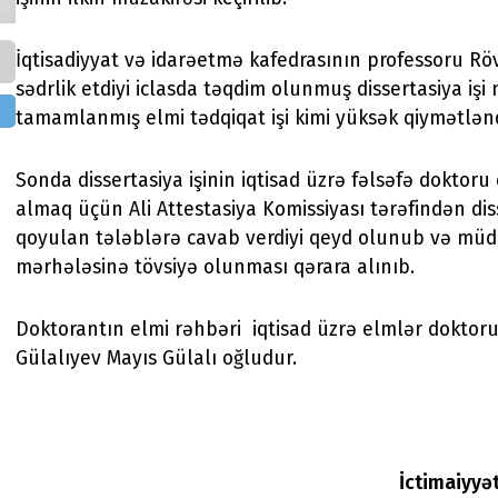
İqtisadiyyat və idarəetmə kafedrasının professoru Rö
sədrlik etdiyi iclasda təqdim olunmuş dissertasiya iş
tamamlanmış elmi tədqiqat işi kimi yüksək qiymətləndi
Sonda dissertasiya işinin iqtisad üzrə fəlsəfə doktoru
almaq üçün Ali Attestasiya Komissiyası tərəfindən dis
qoyulan tələblərə cavab verdiyi qeyd olunub və müd
mərhələsinə tövsiyə olunması qərara alınıb.
Doktorantın elmi rəhbəri iqtisad üzrə elmlər doktoru
Gülalıyev Mayıs Gülalı oğludur.
İctimaiyyə