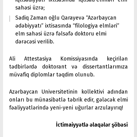
sahəsi üzrə;
Sadiq Zaman oğlu Qarayevə “Azərbaycan
ədəbiyyatı” ixtisasında “filologiya elmləri”
elm sahəsi üzrə fəlsəfə doktoru elmi
dərəcəsi verilib.
Ali Attestasiya Komissiyasında keçirilən
tədbirlərdə doktorant və dissertantlarımıza
müvafiq diplomlar təqdim olunub.
Azərbaycan Universitetinin kollektivi adından
onları bu münasibətlə təbrik edir, gələcək elmi
fəaliyyətlərində yeni-yeni uğurlar arzulayırıq!
İctimaiyyətlə əlaqələr şöbəsi