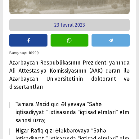
23 fevral 2023
Baxış sayı: 10999
Azərbaycan Respublikasının Prezidenti yanında
Ali Attestasiya Komissiyasının (AAK) qərarı ilə
Azərbaycan Universitetinin doktorant və
dissertantları
Tamara Məcid qızı Əliyevaya “Sahə
iqtisadiyyatı” ixtisasında “iqtisad elmləri” elm
sahəsi üzrə;
Nigar Rafiq qızı Ələkbərovaya “Sahə
iqtisadiyyatı” ixtisasında “iqtisad elmləri” elm