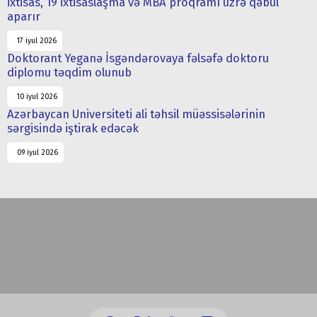
ixtisas, 19 ixtisaslaşma və MBA proqramı üzrə qəbul
aparır
17 iyul 2026
Doktorant Yeganə İsgəndərovaya fəlsəfə doktoru
diplomu təqdim olunub
10 iyul 2026
Azərbaycan Universiteti ali təhsil müəssisələrinin
sərgisində iştirak edəcək
09 iyul 2026