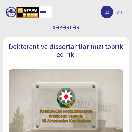
ALQ
ELMİ
az
en
ƏR
TƏDQİQAT
XƏBƏRLƏR
Doktorant və dissertantlarımızı təbrik
edirik!