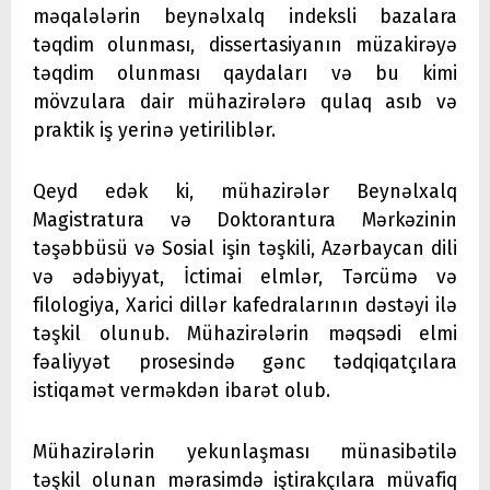
məqalələrin beynəlxalq indeksli bazalara
təqdim olunması, dissertasiyanın müzakirəyə
təqdim olunması qaydaları və bu kimi
mövzulara dair mühazirələrə qulaq asıb və
praktik iş yerinə yetiriliblər.
Qeyd edək ki, mühazirələr Beynəlxalq
Magistratura və Doktorantura Mərkəzinin
təşəbbüsü və Sosial işin təşkili, Azərbaycan dili
və ədəbiyyat, İctimai elmlər, Tərcümə və
filologiya, Xarici dillər kafedralarının dəstəyi ilə
təşkil olunub. Mühazirələrin məqsədi elmi
fəaliyyət prosesində gənc tədqiqatçılara
istiqamət verməkdən ibarət olub.
Mühazirələrin yekunlaşması münasibətilə
təşkil olunan mərasimdə iştirakçılara müvafiq