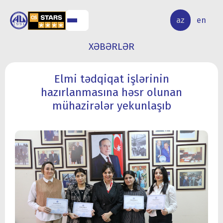
ALQ
ELMİ
az
en
ƏR
TƏDQİQAT
XƏBƏRLƏR
Elmi tədqiqat işlərinin
hazırlanmasına həsr olunan
mühazirələr yekunlaşıb