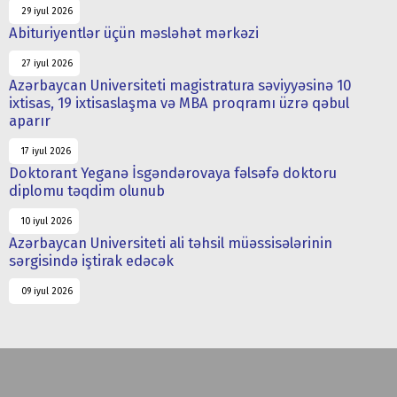
29 iyul 2026
Abituriyentlər üçün məsləhət mərkəzi
27 iyul 2026
Azərbaycan Universiteti magistratura səviyyəsinə 10
ixtisas, 19 ixtisaslaşma və MBA proqramı üzrə qəbul
aparır
17 iyul 2026
Doktorant Yeganə İsgəndərovaya fəlsəfə doktoru
diplomu təqdim olunub
10 iyul 2026
Azərbaycan Universiteti ali təhsil müəssisələrinin
sərgisində iştirak edəcək
09 iyul 2026