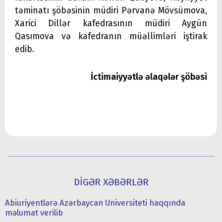
təminatı şöbəsinin müdiri Pərvanə Mövsümova,
Xarici Dillər kafedrasının müdiri Aygün
Qasımova və kafedranın müəllimləri iştirak
edib.
İctimaiyyətlə əlaqələr şöbəsi
DİGƏR XƏBƏRLƏR
Abiuriyentlərə Azərbaycan Universiteti haqqında
məlumat verilib