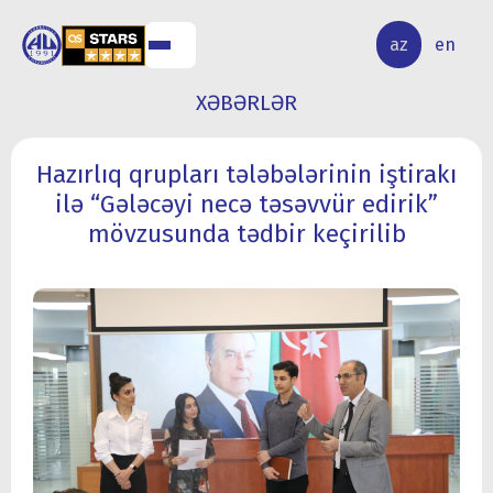
ALQ
ELMİ
az
en
ƏR
TƏDQİQAT
XƏBƏRLƏR
Hazırlıq qrupları tələbələrinin iştirakı
ilə “Gələcəyi necə təsəvvür edirik”
mövzusunda tədbir keçirilib