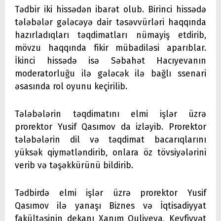
Tədbir iki hissədən ibarət olub. Birinci hissədə
tələbələr gələcəyə dair təsəvvürləri haqqında
hazırladıqları təqdimatları nümayiş etdirib,
mövzu haqqında fikir mübadiləsi aparıblar.
İkinci hissədə isə Səbahət Hacıyevanın
moderatorluğu ilə gələcək ilə bağlı ssenari
əsasında rol oyunu keçirilib.
Tələbələrin təqdimatını elmi işlər üzrə
prorektor Yusif Qasımov da izləyib. Prorektor
tələbələrin dil və təqdimat bacarıqlarını
yüksək qiymətləndirib, onlara öz tövsiyələrini
verib və təşəkkürünü bildirib.
Tədbirdə elmi işlər üzrə prorektor Yusif
Qasımov ilə yanaşı Biznes və İqtisadiyyat
fakültəsinin dekanı Xanım Quliyeva, Keyfiyyət