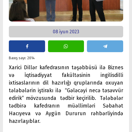
08 iyun 2023
Baxış sayı: 2014
Xarici Dillər kafedrasının təşəbbüsü ilə Biznes
və İqtisadiyyat fakültəsinin ingilisdilli
ixtisaslarının dil hazırlığı qruplarında oxuyan
tələbələrin iştirakı ilə “Gələcəyi necə təsəvvür
edirik” mövzusunda tədbir keçirilib. Tələbələr
tədbirə kafedranın müəllimləri Səbahət
Hacıyeva və Aygün Dururun rəhbərliyində
hazırlaşıblar.