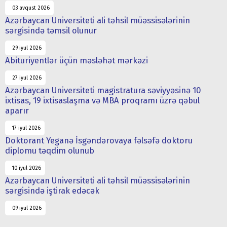
03 avqust 2026
Azərbaycan Universiteti ali təhsil müəssisələrinin
sərgisində təmsil olunur
29 iyul 2026
Abituriyentlər üçün məsləhət mərkəzi
27 iyul 2026
Azərbaycan Universiteti magistratura səviyyəsinə 10
ixtisas, 19 ixtisaslaşma və MBA proqramı üzrə qəbul
aparır
17 iyul 2026
Doktorant Yeganə İsgəndərovaya fəlsəfə doktoru
diplomu təqdim olunub
10 iyul 2026
Azərbaycan Universiteti ali təhsil müəssisələrinin
sərgisində iştirak edəcək
09 iyul 2026