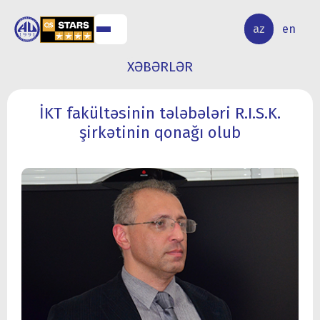
ALQ
ELMİ
az
en
ƏR
TƏDQİQAT
XƏBƏRLƏR
İKT fakültəsinin tələbələri R.I.S.K.
şirkətinin qonağı olub