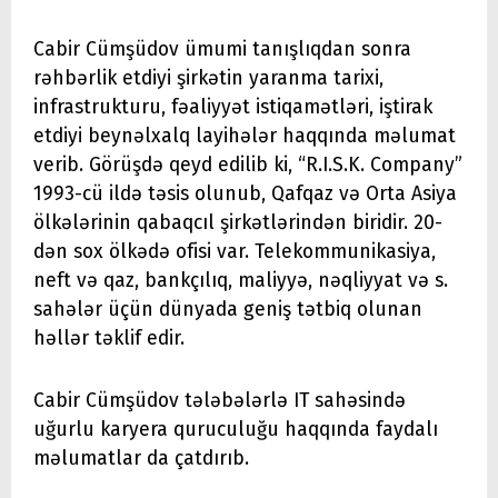
Cabir Cümşüdov ümumi tanışlıqdan sonra
rəhbərlik etdiyi şirkətin yaranma tarixi,
infrastrukturu, fəaliyyət istiqamətləri, iştirak
etdiyi beynəlxalq layihələr haqqında məlumat
verib. Görüşdə qeyd edilib ki, “R.I.S.K. Company”
1993-cü ildə təsis olunub, Qafqaz və Orta Asiya
ölkələrinin qabaqcıl şirkətlərindən biridir. 20-
dən sox ölkədə ofisi var. Telekommunikasiya,
neft və qaz, bankçılıq, maliyyə, nəqliyyat və s.
sahələr üçün dünyada geniş tətbiq olunan
həllər təklif edir.
Cabir Cümşüdov tələbələrlə IT sahəsində
uğurlu karyera quruculuğu haqqında faydalı
məlumatlar da çatdırıb.