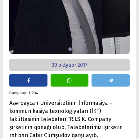
30 oktyabr 2017
Baxış sayı: 11234
Azərbaycan Universitetinin İnformasiya –
kommunikasiya texnologiyaları (İKT)
fakültəsinin tələbələri “R.I.S.K. Company”
şirkətinin qonağı olub. Tələbələrimizi şirkətin
rəhbəri Cabir Cümşüdov qarşılayıb.