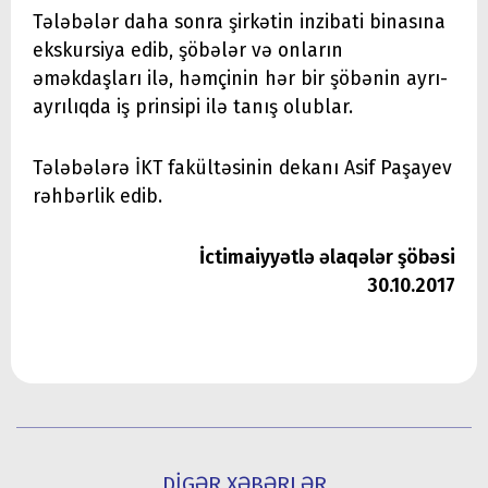
Tələbələr daha sonra şirkətin inzibati binasına
ekskursiya edib, şöbələr və onların
əməkdaşları ilə, həmçinin hər bir şöbənin ayrı-
ayrılıqda iş prinsipi ilə tanış olublar.
Tələbələrə İKT fakültəsinin dekanı Asif Paşayev
rəhbərlik edib.
İctimaiyyətlə əlaqələr şöbəsi
30.10.2017
DİGƏR XƏBƏRLƏR