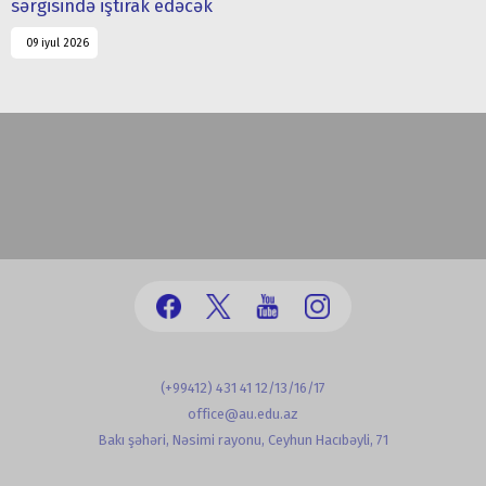
sərgisində iştirak edəcək
09 iyul 2026
(+99412) 431 41 12/13/16/17
office@au.edu.az
Bakı şəhəri, Nəsimi rayonu, Ceyhun Hacıbəyli, 71