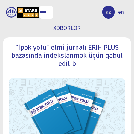
ALQ
ELMİ
az
en
ƏR
TƏDQİQAT
XƏBƏRLƏR
“İpək yolu” elmi jurnalı ERIH PLUS
bazasında indekslənmək üçün qəbul
edilib