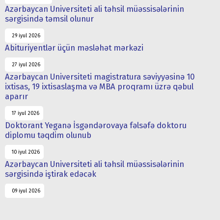
Azərbaycan Universiteti ali təhsil müəssisələrinin
sərgisində təmsil olunur
29 iyul 2026
Abituriyentlər üçün məsləhət mərkəzi
27 iyul 2026
Azərbaycan Universiteti magistratura səviyyəsinə 10
ixtisas, 19 ixtisaslaşma və MBA proqramı üzrə qəbul
aparır
17 iyul 2026
Doktorant Yeganə İsgəndərovaya fəlsəfə doktoru
diplomu təqdim olunub
10 iyul 2026
Azərbaycan Universiteti ali təhsil müəssisələrinin
sərgisində iştirak edəcək
09 iyul 2026