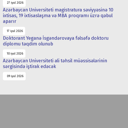
27 iyul 2026
Azərbaycan Universiteti magistratura səviyyəsinə 10
ixtisas, 19 ixtisaslaşma və MBA proqramı üzrə qəbul
aparır
17 iyul 2026
Doktorant Yeganə İsgəndərovaya fəlsəfə doktoru
diplomu təqdim olunub
10 iyul 2026
Azərbaycan Universiteti ali təhsil müəssisələrinin
sərgisində iştirak edəcək
09 iyul 2026