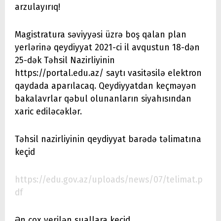
arzulayırıq!
Magistratura səviyyəsi üzrə boş qalan plan
yerlərinə qeydiyyat 2021-ci il avqustun 18-dən
25-dək Təhsil Nazirliyinin
https://portal.edu.az/ saytı vasitəsilə elektron
qaydada aparılacaq. Qeydiyyatdan keçməyən
bakalavrlar qəbul olunanların siyahısından
xaric ediləcəklər.
Təhsil nazirliyinin qeydiyyat barədə təlimatına
keçid
https://edu.gov.az/uploads/news/07/telimat.p
df
Ən çox verilən suallara keçid