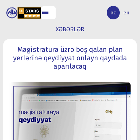
ALQ
ELMİ
az
en
ƏR
TƏDQİQAT
XƏBƏRLƏR
Magistratura üzrə boş qalan plan
yerlərinə qeydiyyat onlayn qaydada
aparılacaq