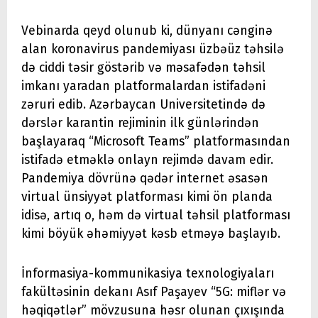
Vebinarda qeyd olunub ki, dünyanı cənginə
alan koronavirus pandemiyası üzbəüz təhsilə
də ciddi təsir göstərib və məsafədən təhsil
imkanı yaradan platformalardan istifadəni
zəruri edib. Azərbaycan Universitetində də
dərslər karantin rejiminin ilk günlərindən
başlayaraq “Microsoft Teams” platformasından
istifadə etməklə onlayn rejimdə davam edir.
Pandemiya dövrünə qədər internet əsasən
virtual ünsiyyət platforması kimi ön planda
idisə, artıq o, həm də virtual təhsil platforması
kimi böyük əhəmiyyət kəsb etməyə başlayıb.
İnformasiya-kommunikasiya texnologiyaları
fakültəsinin dekanı Asıf Paşayev “5G: miflər və
həqiqətlər” mövzusuna həsr olunan çıxışında