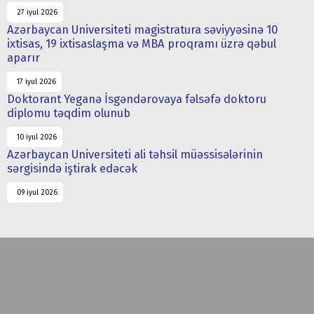
27 iyul 2026
Azərbaycan Universiteti magistratura səviyyəsinə 10
ixtisas, 19 ixtisaslaşma və MBA proqramı üzrə qəbul
aparır
17 iyul 2026
Doktorant Yeganə İsgəndərovaya fəlsəfə doktoru
diplomu təqdim olunub
10 iyul 2026
Azərbaycan Universiteti ali təhsil müəssisələrinin
sərgisində iştirak edəcək
09 iyul 2026