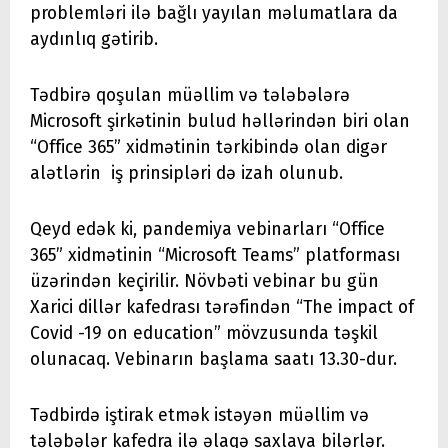
problemləri ilə bağlı yayılan məlumatlara da
aydınlıq gətirib.
Tədbirə qoşulan müəllim və tələbələrə
Microsoft şirkətinin bulud həllərindən biri olan
“Office 365” xidmətinin tərkibində olan digər
alətlərin iş prinsipləri də izah olunub.
Qeyd edək ki, pandemiya vebinarları “Office
365” xidmətinin “Microsoft Teams” platforması
üzərindən keçirilir. Növbəti vebinar bu gün
Xarici dillər kafedrası tərəfindən “The impact of
Covid -19 on education” mövzusunda təşkil
olunacaq. Vebinarın başlama saatı 13.30-dur.
Tədbirdə iştirak etmək istəyən müəllim və
tələbələr kafedra ilə əlaqə saxlaya bilərlər.