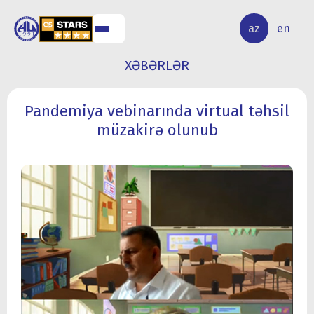
ALQ
ELMİ
az
en
ƏR
TƏDQİQAT
XƏBƏRLƏR
Pandemiya vebinarında virtual təhsil
müzakirə olunub