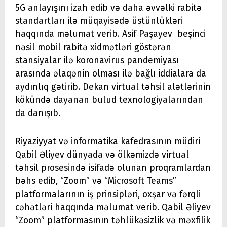
5G anlayışını izah edib və daha əvvəlki rabitə
standartları ilə müqayisədə üstünlükləri
haqqında məlumat verib. Asif Paşayev beşinci
nəsil mobil rabitə xidmətləri göstərən
stansiyalar ilə koronavirus pandemiyası
arasında əlaqənin olması ilə bağlı iddialara da
aydınlıq gətirib. Dekan virtual təhsil alətlərinin
kökündə dayanan bulud texnologiyalarından
da danışıb.
Riyaziyyat və informatika kafedrasının müdiri
Qabil Əliyev dünyada və ölkəmizdə virtual
təhsil prosesində isifadə olunan proqramlardan
bəhs edib, “Zoom” və “Microsoft Teams”
platformalarının iş prinsipləri, oxşar və fərqli
cəhətləri haqqında məlumat verib. Qabil Əliyev
“Zoom” platformasının təhlükəsizlik və məxfilik