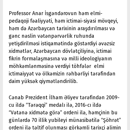
Professor Anar İsgəndərovun həm elmi-
pedaqoji fəaliyyəti, həm ictimai-siyasi mövqeyi,
həm də Azərbaycan tarixinin araşdırılması və
gənc nəslin vətənpərvərlik ruhunda
yetişdirilməsi istiqamətində göstərdiyi əvəzsiz
xidmətlər, Azərbaycan dövlətçiliyinə, ictimai
fikrin formalaşmasına və milli ideologiyanın
möhkəmlənməsinə verdiyi töhfələr elmi
ictimaiyyət və ölkəmizin rəhbərliyi tərəfindən
daim yüksək qiymətləndirilib.
Cənab Prezident İlham Əliyev tərəfindən 2009-
cu ildə “Tərəqqi” medalı ilə, 2016-cı ildə
“Vətənə xidmətə görə” ordeni ilə, həmçinin bu
günlərdə 70 illik yubileyi münasibətilə “Şöhrət”
ordeni ilə təltif olunması görkəmli tarixçi alimin