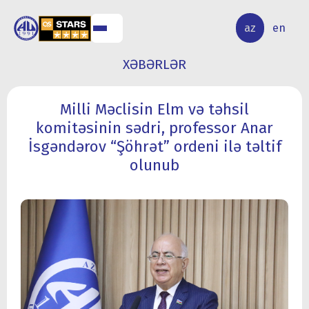
ALQ
ELMİ
az
en
ƏR
TƏDQİQAT
XƏBƏRLƏR
Milli Məclisin Elm və təhsil
komitəsinin sədri, professor Anar
İsgəndərov “Şöhrət” ordeni ilə təltif
olunub