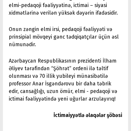
elmi-pedaqoji fəaliyyətinə, ictimai – siyasi
xidmətlərinə verilən yüksək dəyərin ifadəsidir.
Onun zəngin elmi irsi, pedaqoji fəaliyyəti və
prinsipial mövqeyi gənc tədqiqatçılar üçün əsl
nümunədir.
Azərbaycan Respublikasının prezidenti İlham
Əliyev tərəfindən “Şöhrət” ordeni ilə təltif
olunması və 70 illik yubileyi münasibətilə
professor Anar İsgəndərovu bir daha təbrik
edir, cansağlığı, uzun ömür, elmi - pedaqoji və
ictimai fəaliyyətində yeni uğurlar arzulayırıq!
İctimaiyyətlə əlaqələr şöbəsi