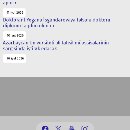
aparır
17 iyul 2026
Doktorant Yeganə İsgəndərovaya fəlsəfə doktoru
diplomu təqdim olunub
10 iyul 2026
Azərbaycan Universiteti ali təhsil müəssisələrinin
sərgisində iştirak edəcək
09 iyul 2026