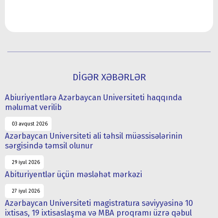
DİGƏR XƏBƏRLƏR
Abiuriyentlərə Azərbaycan Universiteti haqqında
məlumat verilib
03 avqust 2026
Azərbaycan Universiteti ali təhsil müəssisələrinin
sərgisində təmsil olunur
29 iyul 2026
Abituriyentlər üçün məsləhət mərkəzi
27 iyul 2026
Azərbaycan Universiteti magistratura səviyyəsinə 10
ixtisas, 19 ixtisaslaşma və MBA proqramı üzrə qəbul