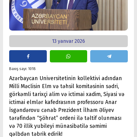
13 yanvar 2026
Baxış sayı: 1018
Azərbaycan Universitetinin kollektivi adından
Milli Məclisin Elm və təhsil komitəsinin sədri,
görkəmli tarixçi alim və ictimai xadim, Siyasi və
ictimai elmlər kafedrasının professoru Anar
İsgəndərovu cənab Prezident İlham Əliyev
tərəfindən “Şöhrət” ordeni ilə təltif olunması
və 70 illik yubileyi münasibətilə səmimi
qəlbdən təbrik edirik!