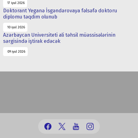
17 iyul 2026
Doktorant Yeganə İsgəndərovaya fəlsəfə doktoru
diplomu təqdim olunub
10 iyul 2026
Azərbaycan Universiteti ali təhsil müəssisələrinin
sərgisində iştirak edəcək
09 iyul 2026