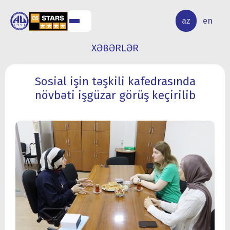
ALQ
ELMİ
az
en
ƏR
TƏDQİQAT
XƏBƏRLƏR
Sosial işin təşkili kafedrasında
növbəti işgüzar görüş keçirilib