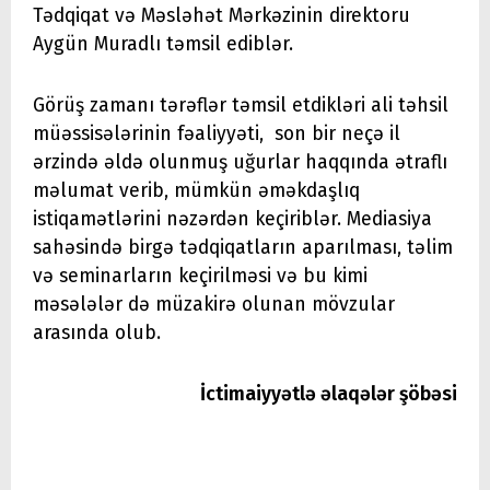
Tədqiqat və Məsləhət Mərkəzinin direktoru
Aygün Muradlı təmsil ediblər.
Görüş zamanı tərəflər təmsil etdikləri ali təhsil
müəssisələrinin fəaliyyəti, son bir neçə il
ərzində əldə olunmuş uğurlar haqqında ətraflı
məlumat verib, mümkün əməkdaşlıq
istiqamətlərini nəzərdən keçiriblər. Mediasiya
sahəsində birgə tədqiqatların aparılması, təlim
və seminarların keçirilməsi və bu kimi
məsələlər də müzakirə olunan mövzular
arasında olub.
İctimaiyyətlə əlaqələr şöbəsi