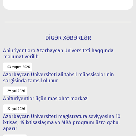
DİGƏR XƏBƏRLƏR
Abiuriyentlərə Azərbaycan Universiteti haqqında
məlumat verilib
03 avqust 2026
Azərbaycan Universiteti ali təhsil müəssisələrinin
sərgisində təmsil olunur
29 iyul 2026
Abituriyentlər üçün məsləhət mərkəzi
27 iyul 2026
Azərbaycan Universiteti magistratura səviyyəsinə 10
ixtisas, 19 ixtisaslaşma və MBA proqramı üzrə qəbul
aparır