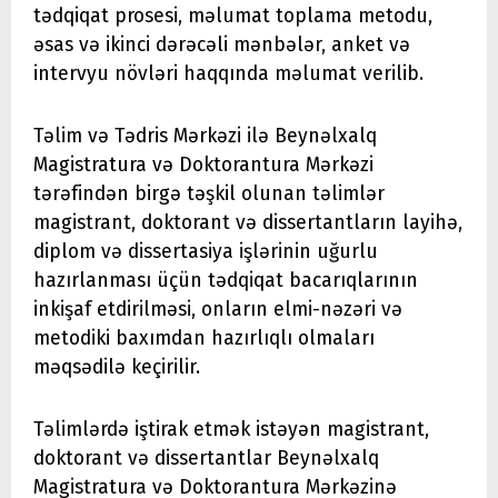
tədqiqat prosesi, məlumat toplama metodu,
əsas və ikinci dərəcəli mənbələr, anket və
intervyu növləri haqqında məlumat verilib.
Təlim və Tədris Mərkəzi ilə Beynəlxalq
Magistratura və Doktorantura Mərkəzi
tərəfindən birgə təşkil olunan təlimlər
magistrant, doktorant və dissertantların layihə,
diplom və dissertasiya işlərinin uğurlu
hazırlanması üçün tədqiqat bacarıqlarının
inkişaf etdirilməsi, onların elmi-nəzəri və
metodiki baxımdan hazırlıqlı olmaları
məqsədilə keçirilir.
Təlimlərdə iştirak etmək istəyən magistrant,
doktorant və dissertantlar Beynəlxalq
Magistratura və Doktorantura Mərkəzinə