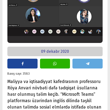
09 dekabr 2020
Baxış sayı: 3583
Maliyyə və iqtisadiyyat kafedrasının professoru
Röya Anvari növbəti dəfə tədqiqat üsullarına
həsr olunmuş təlim keçib. “Microsoft Teams”
platforması üzərindən ingilis dilində təşkil
olunan təlimdə sosial elmlərdə istifadə olunan