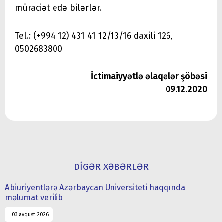
müraciət edə bilərlər.
Tel.: (+994 12) 431 41 12/13/16 daxili 126,
0502683800
İctimaiyyətlə əlaqələr şöbəsi
09.12.2020
DİGƏR XƏBƏRLƏR
Abiuriyentlərə Azərbaycan Universiteti haqqında
məlumat verilib
03 avqust 2026