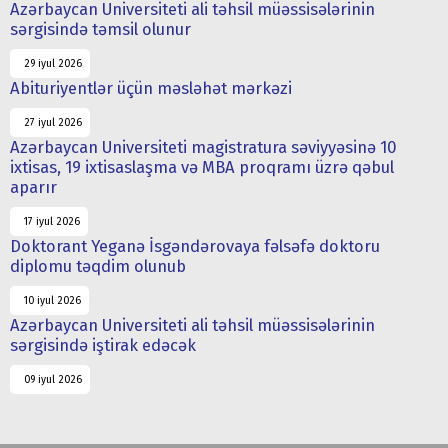
Azərbaycan Universiteti ali təhsil müəssisələrinin
sərgisində təmsil olunur
29 iyul 2026
Abituriyentlər üçün məsləhət mərkəzi
27 iyul 2026
Azərbaycan Universiteti magistratura səviyyəsinə 10
ixtisas, 19 ixtisaslaşma və MBA proqramı üzrə qəbul
aparır
17 iyul 2026
Doktorant Yeganə İsgəndərovaya fəlsəfə doktoru
diplomu təqdim olunub
10 iyul 2026
Azərbaycan Universiteti ali təhsil müəssisələrinin
sərgisində iştirak edəcək
09 iyul 2026