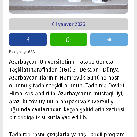
01 yanvar 2026
Baxış sayı: 628
Azərbaycan Universitetinin Tələbə Gənclər
Təşkilatı tərəfindən (TGT) 31 Dekabr - Dünya
Azərbaycanlılarının Həmrəylik Gününə həsr
olunmuş tədbir təşkil olunub. Tədbirdə Dövlət
Himni səsləndirilib, Azərbaycanın müstəqilliyi,
ərazi bütövlüyünün bərpası və suverenliyi
uğrunda canlarından keçən şəhidlərin xatirəsi
bir dəqiqəlik sükutla yad edilib.
Tədbirdə rəsmi çıxışlarla yanaşı, bədii proqram