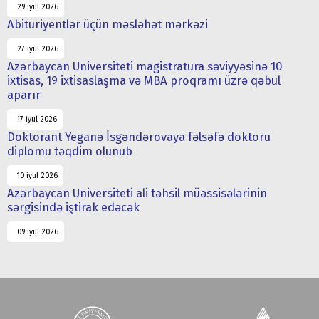
29 iyul 2026
Abituriyentlər üçün məsləhət mərkəzi
27 iyul 2026
Azərbaycan Universiteti magistratura səviyyəsinə 10
ixtisas, 19 ixtisaslaşma və MBA proqramı üzrə qəbul
aparır
17 iyul 2026
Doktorant Yeganə İsgəndərovaya fəlsəfə doktoru
diplomu təqdim olunub
10 iyul 2026
Azərbaycan Universiteti ali təhsil müəssisələrinin
sərgisində iştirak edəcək
09 iyul 2026