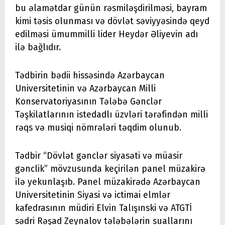
bu əlamətdar günün rəsmiləşdirilməsi, bayram
kimi təsis olunması və dövlət səviyyəsində qeyd
edilməsi ümummilli lider Heydər Əliyevin adı
ilə bağlıdır.
Tədbirin bədii hissəsində Azərbaycan
Universitetinin və Azərbaycan Milli
Konservatoriyasının Tələbə Gənclər
Təşkilatlarının istedadlı üzvləri tərəfindən milli
rəqs və musiqi nömrələri təqdim olunub.
Tədbir “Dövlət gənclər siyasəti və müasir
gənclik” mövzusunda keçirilən panel müzakirə
ilə yekunlaşıb. Panel müzakirədə Azərbaycan
Universitetinin Siyasi və ictimai elmlər
kafedrasının müdiri Elvin Talışınski və ATGTİ
sədri Rəşad Zeynalov tələbələrin suallarını