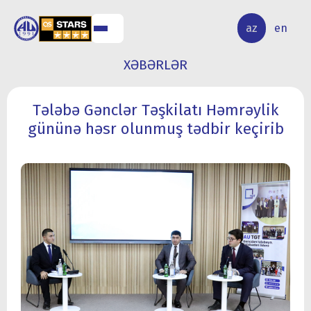
ALQ
ELMİ
az
en
ƏR
TƏDQİQAT
XƏBƏRLƏR
Tələbə Gənclər Təşkilatı Həmrəylik
gününə həsr olunmuş tədbir keçirib