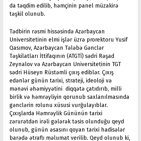
da təqdim edilib, həmçinin panel müzakirə
təşkil olunub.
Tədbirin rəsmi hissəsində Azərbaycan
Universitetinin elmi işlər üzrə prorektoru Yusif
Qasımov, Azərbaycan Tələbə Gənclər
Təşkilatları İttifaqının (ATGTİ) sədri Rəşad
Zeynalov və Azərbaycan Universitetinin TGT
sədri Hüseyn Rüstəmli çıxış ediblər. Çıxış
edənlər günün tarixi, strateji, ideoloji və
mənəvi əhəmiyyətini diqqətə çatıdırıb, milli
birlik və həmrəyliyin qorunub saxlanılmasında
gənclərin rolunu xüsusi vurğulayıblar.
Çıxışlarda Həmrəylik Gününün tarixi
zərurətdən irəli gələrək təsis olunduğu qeyd
olunub, günün əsasını qoyan tarixi hadisələr
barədə ətraflı məlumat verilib. Qeyd olunub ki,