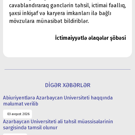
cavablandıraraq gənclərin təhsil, ictimai fəallıq,
şəxsi inkişaf və karyera imkanları ilə bağlı
mövzulara münasibət bildiriblər.
İctimaiyyətlə əlaqələr şöbəsi
DİGƏR XƏBƏRLƏR
Abiuriyentlərə Azərbaycan Universiteti haqqında
məlumat verilib
03 avqust 2026
Azərbaycan Universiteti ali təhsil müəssisələrinin
sərgisində təmsil olunur