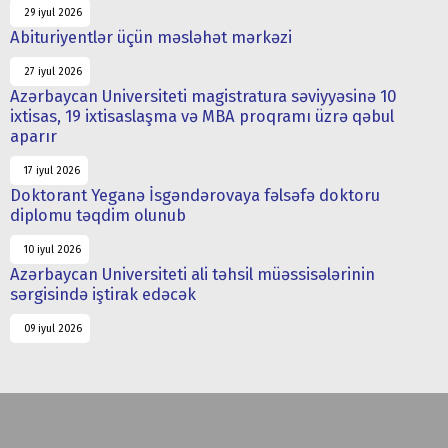
29 iyul 2026
Abituriyentlər üçün məsləhət mərkəzi
27 iyul 2026
Azərbaycan Universiteti magistratura səviyyəsinə 10
ixtisas, 19 ixtisaslaşma və MBA proqramı üzrə qəbul
aparır
17 iyul 2026
Doktorant Yeganə İsgəndərovaya fəlsəfə doktoru
diplomu təqdim olunub
10 iyul 2026
Azərbaycan Universiteti ali təhsil müəssisələrinin
sərgisində iştirak edəcək
09 iyul 2026