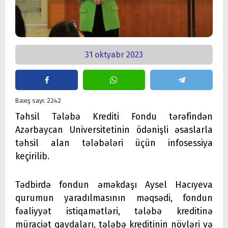
31 oktyabr 2023
Baxış sayı: 2242
Təhsil Tələbə Krediti Fondu tərəfindən
Azərbaycan Universitetinin ödənişli əsaslarla
təhsil alan tələbələri üçün infosessiya
keçirilib.
Tədbirdə fondun əməkdaşı Aysel Hacıyeva
qurumun yaradılmasının məqsədi, fondun
fəaliyyət istiqamətləri, tələbə kreditinə
müraciət qaydaları, tələbə kreditinin növləri və