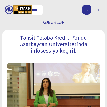
ALQ
ELMİ
az
en
ƏR
TƏDQİQAT
XƏBƏRLƏR
Təhsil Tələbə Krediti Fondu
Azərbaycan Universitetində
infosessiya keçirib