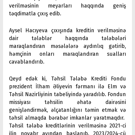
verilməsinin meyarları haqqında geniş
təqdimatla çıxış edib.
Aysel Hacıyeva çıxışında kreditin verilməsinə
dair tələblər haqqında tələbələri
maraqlandıran məsələlərə aydınlıq gətirib,
həmçinin onları maraqlandıran sualları
cavablandırıb.
Qeyd edək ki, Təhsil Tələbə Krediti Fondu
prezident İlham Əliyevin fərmanı ilə Elm və
Təhsil Nazirliyinin tabeliyində yaradılıb. Fondun
missiyası təhsilin əhatə dairəsini
genişləndirmək, əlçatanlığını təmin etmək və
təhsil almaqda bərabər imkanlar yaratmaqdır.
Təhsil tələbə kreditlərinin verilməsinə 2021-ci
ilin noyabr ayından başlanıb. 2023/2024-cü