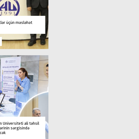
tlər üçün məsləhət
 Universiteti ali təhsil
rinin sərgisində
əcək