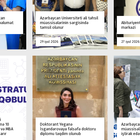
can
Azərbaycan Universiteti ali təhsil
 məlumat
müəssisələrinin sərgisində
Abituriyen
təmsil olunur
mərkəzi
29 iyul 2026
27 iyul 2026
i
nə 10
Doktorant Yeganə
Azərbaycan
a və MBA
İsgəndərovaya fəlsəfə doktoru
müəssisələ
arır
diplomu təqdim olunub
iştirak ed