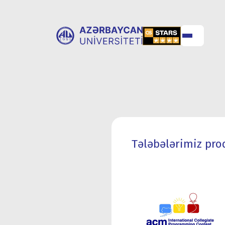
UNİVERSİTET
UNİVERSİTETƏ
HAQQINDA
QƏBUL
Tələbələrimiz pro