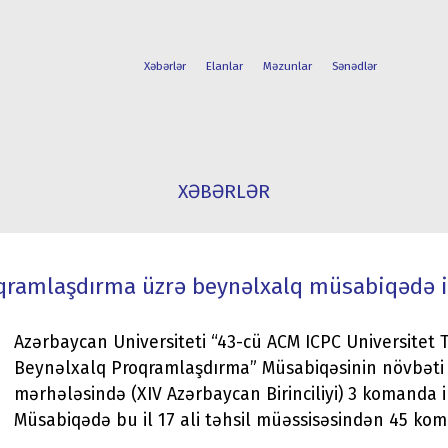
Xəbərlər
Elanlar
Məzunlar
Sənədlər
FAKÜLTƏLƏR
TƏLƏBƏ
XƏBƏRLƏR
İXTİSASLAR
HƏYATI
qramlaşdırma üzrə beynəlxalq müsabiqədə i
Azərbaycan Universiteti “43-cü ACM ICPC Universitet 
Beynəlxalq Proqramlaşdırma” Müsabiqəsinin növbəti 
mərhələsində (XIV Azərbaycan Birinciliyi) 3 komanda i
Müsabiqədə bu il 17 ali təhsil müəssisəsindən 45 koma