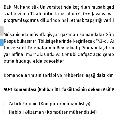
Bakı Mühəndislik Universitetində keçirilən müsabiqə
saat ərzində 12 alqoritmik məsələni C, C++, Java və y
proqramlaşdırma dillərində həll etmək tapşırığı verili
Müsabiqədə müvəffəqiyyət qazanan komandalar Gür
Respublikasının Tbilisi şəhərində keçiriləcək “43-cü 
Universitet Tələbələrinin Beynəlxalq Proqramlaşdır
yarımfinal mərhələsində və Cənubi Qafqaz açıq çempi
etmə hüququ əldə edəcəklər.
Komandalarımızın tərkibi və rəhbərləri aşağıdakı kimi
AU-1 komandası
(Rəhbər İKT fakültəsinin dekanı Asif 
Zakirli Fəhmin (Kompüter mühəndisliyi)
Həbibli Əlizaman (Kompüter mühəndisliyi)