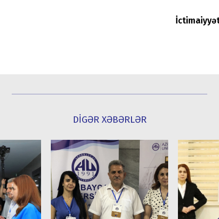
İctimaiyyə
DİGƏR XƏBƏRLƏR