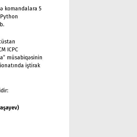
də komandalara 5
a Python
b.
cüstan
ACM ICPC
ma” müsabiqəsinin
onatında iştirak
dir:
Paşayev)