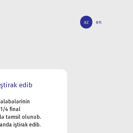
az
en
BEYNƏLXALQ
ELMİ
ƏLAQƏLƏR
TƏDQİQAT
ştirak edib
Tələbələrinin
1/4 final
lə təmsil olunub.
nda iştirak edib.