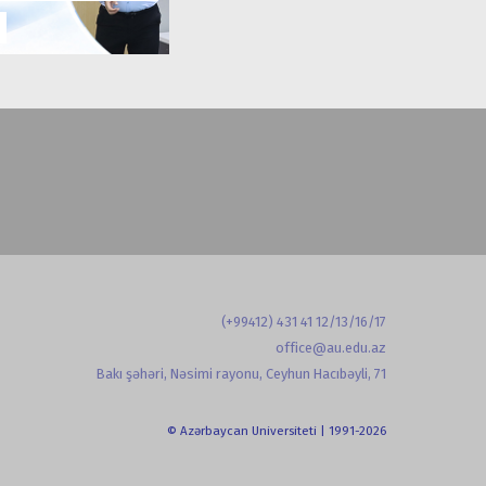
(+99412) 431 41 12/13/16/17
office@au.edu.az
Bakı şəhəri, Nəsimi rayonu, Ceyhun Hacıbəyli, 71
© Azərbaycan Universiteti | 1991-2026