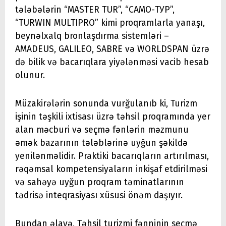
tələbələrin “MASTER TUR”, “САМО-ТУР”,
“TURWIN MULTIPRO” kimi proqramlarla yanaşı,
beynəlxalq bronlaşdırma sistemləri –
AMADEUS, GALILEO, SABRE və WORLDSPAN üzrə
də bilik və bacarıqlara yiyələnməsi vacib hesab
olunur.
Müzakirələrin sonunda vurğulanıb ki, Turizm
işinin təşkili ixtisası üzrə təhsil proqramında yer
alan məcburi və seçmə fənlərin məzmunu
əmək bazarının tələblərinə uyğun şəkildə
yenilənməlidir. Praktiki bacarıqların artırılması,
rəqəmsal kompetensiyaların inkişaf etdirilməsi
və sahəyə uyğun proqram təminatlarının
tədrisə inteqrasiyası xüsusi önəm daşıyır.
Bundan əlavə, Təhsil turizmi fənninin seçmə