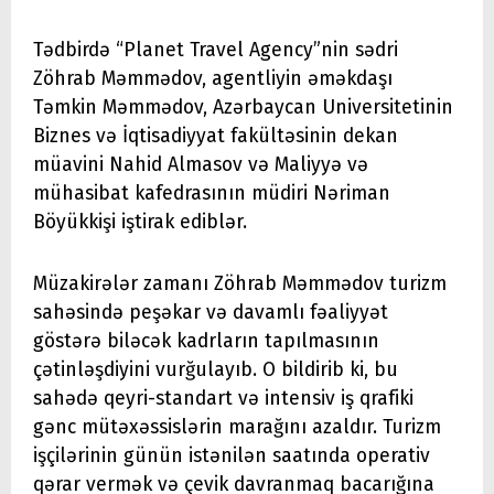
Tədbirdə “Planet Travel Agency”nin sədri
Zöhrab Məmmədov, agentliyin əməkdaşı
Təmkin Məmmədov, Azərbaycan Universitetinin
Biznes və İqtisadiyyat fakültəsinin dekan
müavini Nahid Almasov və Maliyyə və
mühasibat kafedrasının müdiri Nəriman
Böyükkişi iştirak ediblər.
Müzakirələr zamanı Zöhrab Məmmədov turizm
sahəsində peşəkar və davamlı fəaliyyət
göstərə biləcək kadrların tapılmasının
çətinləşdiyini vurğulayıb. O bildirib ki, bu
sahədə qeyri-standart və intensiv iş qrafiki
gənc mütəxəssislərin marağını azaldır. Turizm
işçilərinin günün istənilən saatında operativ
qərar vermək və çevik davranmaq bacarığına