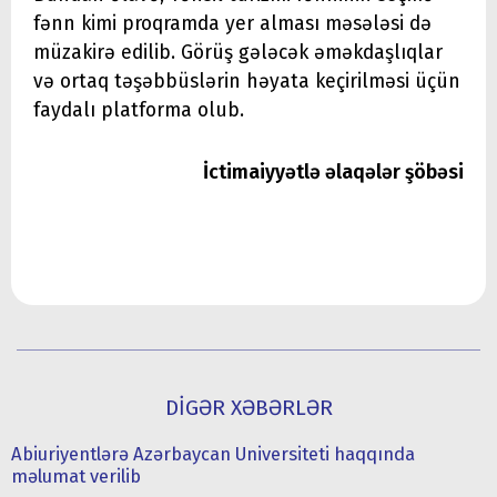
fənn kimi proqramda yer alması məsələsi də
müzakirə edilib. Görüş gələcək əməkdaşlıqlar
və ortaq təşəbbüslərin həyata keçirilməsi üçün
faydalı platforma olub.
İctimaiyyətlə əlaqələr şöbəsi
DİGƏR XƏBƏRLƏR
Abiuriyentlərə Azərbaycan Universiteti haqqında
məlumat verilib