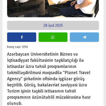
28 iyul 2025
Baxış sayı: 1256
Azərbaycan Universitetinin Biznes və
İqtisadiyyat fakültəsinin təşkilatçılığı ilə
ixtisaslar üzrə təhsil proqramlarının
təkmilləşdirilməsi məqsədilə “Planet Travel
Agency” şirkətinin ofisində işgüzar görüş
keçirilib. Görüş, bakalavriat səviyyəsi üzrə
Turizm işinin təşkili ixtisasının təhsil
proqramının özünütəhlil müzakirəsinə həsr
olunub.