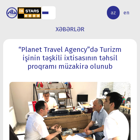
ALQ
ELMİ
az
en
ƏR
TƏDQİQAT
XƏBƏRLƏR
“Planet Travel Agency”də Turizm
işinin təşkili ixtisasının təhsil
proqramı müzakirə olunub