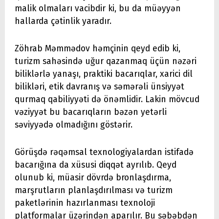
malik olmaları vacibdir ki, bu da müəyyən
hallarda çətinlik yaradır.
Zöhrab Məmmədov həmçinin qeyd edib ki,
turizm sahəsində uğur qazanmaq üçün nəzəri
biliklərlə yanaşı, praktiki bacarıqlar, xarici dil
bilikləri, etik davranış və səmərəli ünsiyyət
qurmaq qabiliyyəti də önəmlidir. Lakin mövcud
vəziyyət bu bacarıqların bəzən yetərli
səviyyədə olmadığını göstərir.
Görüşdə rəqəmsal texnologiyalardan istifadə
bacarığına da xüsusi diqqət ayrılıb. Qeyd
olunub ki, müasir dövrdə bronlaşdırma,
marşrutların planlaşdırılması və turizm
paketlərinin hazırlanması texnoloji
platformalar üzərindən aparılır. Bu səbəbdən