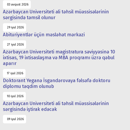
03 avqust 2026
Azərbaycan Universiteti ali təhsil müəssisələrinin
sərgisində təmsil olunur
29 iyul 2026
Abituriyentlər üçün məsləhət mərkəzi
27 iyul 2026
Azərbaycan Universiteti magistratura səviyyəsinə 10
ixtisas, 19 ixtisaslaşma və MBA proqramı üzrə qəbul
aparır
17 iyul 2026
Doktorant Yeganə İsgəndərovaya fəlsəfə doktoru
diplomu təqdim olunub
10 iyul 2026
Azərbaycan Universiteti ali təhsil müəssisələrinin
sərgisində iştirak edəcək
09 iyul 2026