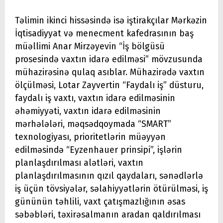
Təlimin ikinci hissəsində isə iştirakçılar Mərkəzin
İqtisadiyyat və menecment kafedrasının baş
müəllimi Anar Mirzəyevin “İş bölgüsü
prosesində vaxtın idarə edilməsi” mövzusunda
mühazirəsinə qulaq asıblar. Mühazirədə vaxtın
ölçülməsi, Lotar Zayvertin “Faydalı iş” düsturu,
faydalı iş vaxtı, vaxtın idarə edilməsinin
əhəmiyyəti, vaxtın idarə edilməsinin
mərhələləri, məqsədqoymada “SMART”
texnologiyası, prioritetlərin müəyyən
edilməsində “Eyzenhauer prinsipi”, işlərin
planlaşdırılması alətləri, vaxtın
planlaşdırılmasının qızıl qaydaları, sənədlərlə
iş üçün tövsiyələr, səlahiyyətlərin ötürülməsi, iş
gününün təhlili, vaxt çatışmazlığının əsas
səbəbləri, təxirəsalmanın aradan qaldırılması