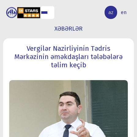
ALQ
ELMİ
az
en
ƏR
TƏDQİQAT
XƏBƏRLƏR
Vergilər Nazirliyinin Tədris
Mərkəzinin əməkdaşları tələbələrə
təlim keçib