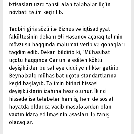
ixtisasları üzrə təhsil alan tələbələr üçün
növbəti təlim keçirilib.
Tədbiri giriş sözü ilə Biznes və iqtisadiyyat
fakültəsinin dekanı Əli Həsənov açaraq təlimin
mövzusu haqqında məlumat verib və qonaqları
təqdim edib. Dekan bildirib ki, “Mühasibat
uçotu haqqında Qanun”a edilən köklü
dəyişikliklər bu sahəyə ciddi yeniliklər gətirib.
Beynəlxalq mühasibət uçotu standartlarına
keçid başlayıb. Təlimin birinci hissəsi
dəyişikliklərin izahına həsr olunur. İkinci
hissədə isə tələbələr həm iş, həm də sosial
həyatda olduqca vacib məsələlərdən olan
vaxtın idarə edilməsinin əsasları ilə tanış
olacaqlar.