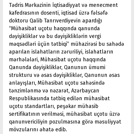
Tədris Mərkəzinin İqtisadiyyat və menecment
kafedrasının dosenti, iqtisad üzrə fəlsəfə
doktoru Qalib Tanrıverdiyevin apardığı
“Mühasibat uçotu haqqında qanunda
dəyişikliklər və bu dəyişikliklərin vergi
məqsədləri üçün tətbiqi” mühazirəsi bu sahədə
aparılan islahatların zəruriliyi, islahatların
mərhələləri, Mühasibat uçotu haqqında
Qanunda dəyişikliklər, Qanunun ümumi
strukturu və əsas dəyişikliklər, Qanunun əsas
anlayışları, Mühasibat uçotu sahəsində
tənzimlənmə və nəzarət, Azərbaycan
Respublikasında tətbiq edilən mühasibat
uçotu standartları, peşəkar mühasib
sertifikatının verilməsi, mühasibat uçotu üzrə
qanunvericiliyin pozulmasına görə məsuliyyət
mövzularını əhatə edib.