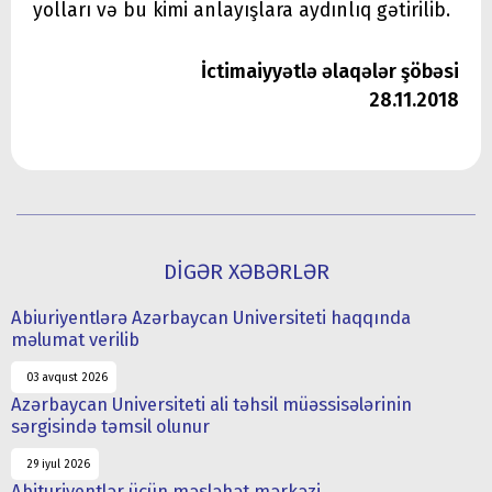
yolları və bu kimi anlayışlara aydınlıq gətirilib.
İctimaiyyətlə əlaqələr şöbəsi
28.11.2018
DİGƏR XƏBƏRLƏR
Abiuriyentlərə Azərbaycan Universiteti haqqında
məlumat verilib
03 avqust 2026
Azərbaycan Universiteti ali təhsil müəssisələrinin
sərgisində təmsil olunur
29 iyul 2026
Abituriyentlər üçün məsləhət mərkəzi