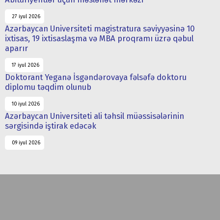
27 iyul 2026
Azərbaycan Universiteti magistratura səviyyəsinə 10
ixtisas, 19 ixtisaslaşma və MBA proqramı üzrə qəbul
aparır
17 iyul 2026
Doktorant Yeganə İsgəndərovaya fəlsəfə doktoru
diplomu təqdim olunub
10 iyul 2026
Azərbaycan Universiteti ali təhsil müəssisələrinin
sərgisində iştirak edəcək
09 iyul 2026