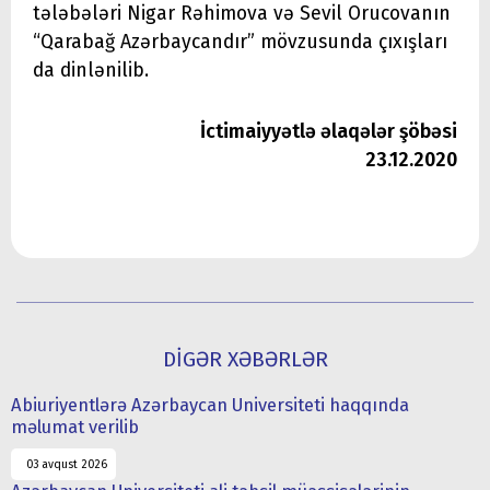
tələbələri Nigar Rəhimova və Sevil Orucovanın
“Qarabağ Azərbaycandır” mövzusunda çıxışları
da dinlənilib.
İctimaiyyətlə əlaqələr şöbəsi
23.12.2020
DİGƏR XƏBƏRLƏR
Abiuriyentlərə Azərbaycan Universiteti haqqında
məlumat verilib
03 avqust 2026