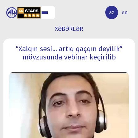
ALQ
ELMİ
az
en
ƏR
TƏDQİQAT
XƏBƏRLƏR
“Xalqın səsi... artıq qaçqın deyilik”
mövzusunda vebinar keçirilib