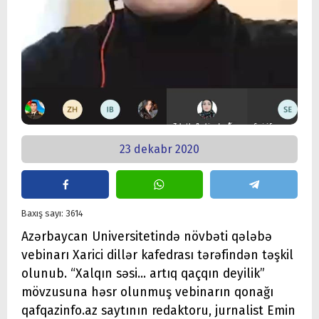
23 dekabr 2020
Baxış sayı: 3614
Azərbaycan Universitetində növbəti qələbə
vebinarı Xarici dillər kafedrası tərəfindən təşkil
olunub. “Xalqın səsi... artıq qaçqın deyilik”
mövzusuna həsr olunmuş vebinarın qonağı
qafqazinfo.az saytının redaktoru, jurnalist Emin