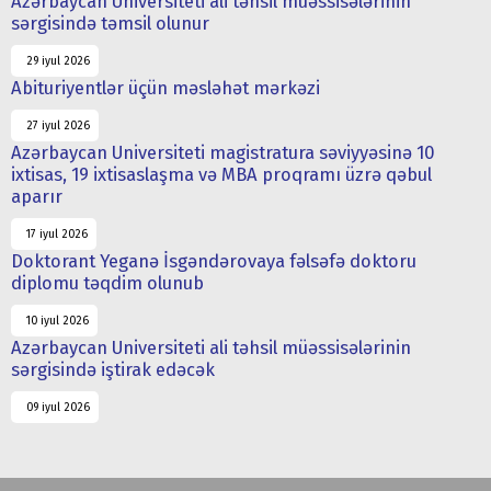
Azərbaycan Universiteti ali təhsil müəssisələrinin
sərgisində təmsil olunur
29 iyul 2026
Abituriyentlər üçün məsləhət mərkəzi
27 iyul 2026
Azərbaycan Universiteti magistratura səviyyəsinə 10
ixtisas, 19 ixtisaslaşma və MBA proqramı üzrə qəbul
aparır
17 iyul 2026
Doktorant Yeganə İsgəndərovaya fəlsəfə doktoru
diplomu təqdim olunub
10 iyul 2026
Azərbaycan Universiteti ali təhsil müəssisələrinin
sərgisində iştirak edəcək
09 iyul 2026