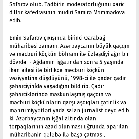
Səfərov olub. Tədbirin moderatorluğunu xarici
dillər kafedrasının müdiri Samirə Məmmədova
edib.
Emin Səfərov çıxışında birinci Qarabağ
müharibəsi zamanı, Azərbaycanın böyük qaçqın
və məcburi köçkün böhranı ilə üzləşdiyi ağır bir
dövrdə - Ağdamın işğalından sonra 5 yaşında
ikən ailəsi ilə birlikdə məcburi köçkün
vəziyyətinə düşdüyünü, 1998-ci ilə qədər çadır
şəhərciyinİdə yaşadığını bildirib. Çadır
şəhərciklərində məskunlaşmış qaçqın və
məcburi köçkünlərin qarşılaşdıqları çətinlik və
məhrumiyyətləri yada salan jurnalist qeyd edib
ki, Azərbaycanın işğal altında olan
torpaqlarının azad olunması uğrunda aparılan
müharibənin qələbə ilə başa çatması,