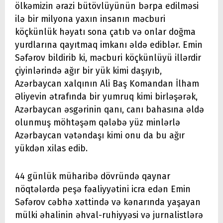
ölkəmizin ərazi bütövlüyünün bərpa edilməsi
ilə bir milyona yaxın insanın məcburi
köçkünlük həyatı sona çatıb və onlar doğma
yurdlarına qayıtmaq imkanı əldə ediblər. Emin
Səfərov bildirib ki, məcburi köçkünlüyü illərdir
çiyinlərində ağır bir yük kimi daşıyıb,
Azərbaycan xalqının Ali Baş Komandan İlham
Əliyevin ətrafında bir yumruq kimi birləşərək,
Azərbaycan əsgərinin qanı, canı bahasına əldə
olunmuş möhtəşəm qələbə yüz minlərlə
Azərbaycan vətəndaşı kimi onu da bu ağır
yükdən xilas edib.
44 günlük müharibə dövründə qaynar
nöqtələrdə peşə fəaliyyətini icra edən Emin
Səfərov cəbhə xəttində və kənarında yaşayan
mülki əhalinin əhval-ruhiyyəsi və jurnalistlərə