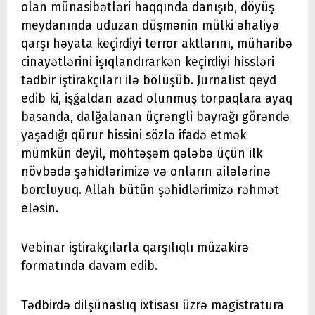
olan münasibətləri haqqında danışıb, döyüş
meydanında uduzan düşmənin mülki əhaliyə
qarşı həyata keçirdiyi terror aktlarını, müharibə
cinayətlərini işıqlandırarkən keçirdiyi hissləri
tədbir iştirakçıları ilə bölüşüb. Jurnalist qeyd
edib ki, işğaldan azad olunmuş torpaqlara ayaq
basanda, dalğalanan üçrəngli bayrağı görəndə
yaşadığı qürur hissini sözlə ifadə etmək
mümkün deyil, möhtəşəm qələbə üçün ilk
növbədə şəhidlərimizə və onların ailələrinə
borcluyuq. Allah bütün şəhidlərimizə rəhmət
eləsin.
Vebinar iştirakçılarla qarşılıqlı müzakirə
formatında davam edib.
Tədbirdə dilşünaslıq ixtisası üzrə magistratura