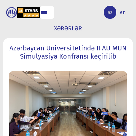
ALQ
ELMİ
az
en
ƏR
TƏDQİQAT
XƏBƏRLƏR
Azərbaycan Universitetində II AU MUN
Simulyasiya Konfransı keçirilib