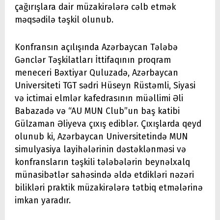
çağırışlara dair müzakirələrə cəlb etmək
məqsədilə təşkil olunub.
Konfransın açılışında Azərbaycan Tələbə
Gənclər Təşkilatları İttifaqının proqram
meneceri Bəxtiyar Quluzadə, Azərbaycan
Universiteti TGT sədri Hüseyn Rüstəmli, Siyasi
və ictimai elmlər kafedrasının müəllimi Əli
Babazadə və “AU MUN Club”un baş katibi
Gülzaman Əliyeva çıxış ediblər. Çıxışlarda qeyd
olunub ki, Azərbaycan Universitetində MUN
simulyasiya layihələrinin dəstəklənməsi və
konfransların təşkili tələbələrin beynəlxalq
münasibətlər sahəsində əldə etdikləri nəzəri
bilikləri praktik müzakirələrə tətbiq etmələrinə
imkan yaradır.