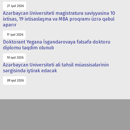
27 iyul 2026
Azərbaycan Universiteti magistratura səviyyəsinə 10
ixtisas, 19 ixtisaslaşma və MBA proqramı üzrə qəbul
aparır
17 iyul 2026
Doktorant Yeganə İsgəndərovaya fəlsəfə doktoru
diplomu təqdim olunub
10 iyul 2026
Azərbaycan Universiteti ali təhsil müəssisələrinin
sərgisində iştirak edəcək
09 iyul 2026