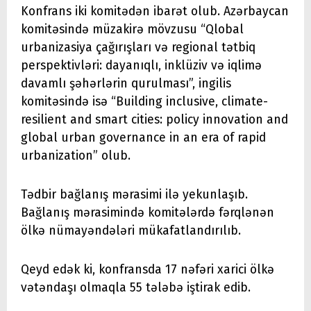
Konfrans iki komitədən ibarət olub. Azərbaycan
komitəsində müzakirə mövzusu “Qlobal
urbanizasiya çağırışları və regional tətbiq
perspektivləri: dayanıqlı, inklüziv və iqlimə
davamlı şəhərlərin qurulması”, ingilis
komitəsində isə “Building inclusive, climate-
resilient and smart cities: policy innovation and
global urban governance in an era of rapid
urbanization” olub.
Tədbir bağlanış mərasimi ilə yekunlaşıb.
Bağlanış mərasimində komitələrdə fərqlənən
ölkə nümayəndələri mükafatlandırılıb.
Qeyd edək ki, konfransda 17 nəfəri xarici ölkə
vətəndaşı olmaqla 55 tələbə iştirak edib.