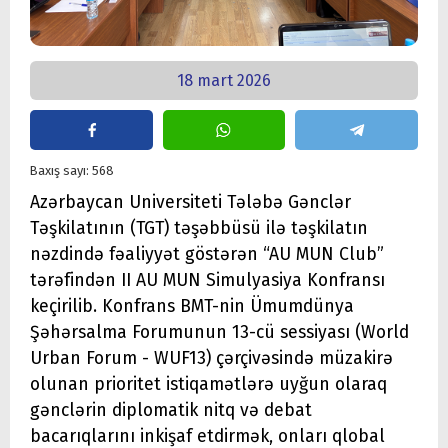
18 mart 2026
Baxış sayı: 568
Azərbaycan Universiteti Tələbə Gənclər
Təşkilatının (TGT) təşəbbüsü ilə təşkilatın
nəzdində fəaliyyət göstərən “AU MUN Club”
tərəfindən II AU MUN Simulyasiya Konfransı
keçirilib. Konfrans BMT-nin Ümumdünya
Şəhərsalma Forumunun 13-cü sessiyası (World
Urban Forum - WUF13) çərçivəsində müzakirə
olunan prioritet istiqamətlərə uyğun olaraq
gənclərin diplomatik nitq və debat
bacarıqlarını inkişaf etdirmək, onları qlobal