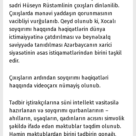
sədri Hüseyn Rüstəmlinin çıxışları dinlənilib.
Çıxışlarda mənəvi yaddaşın qorunmasının
vacibliyi vurğulanıb. Qeyd olunub ki, Xocalı
soyqırımı haqqında həqiqətlərin dünya
ictimaiyyətinə çatdırılması və beynəlxalq
səviyyədə tanıdılması Azərbaycanın xarici
siyasətinin əsas istiqamətlərindən birini təşkil
edir.
Çıxışların ardından soyqırımı həqiqətləri
haqqında videoçarx nümayiş olunub.
Tədbir iştirakçılarına süni intellekt vasitəsilə
hazırlanan və soyqırımı qurbanlarının –
ahılların, uşaqların, qadınların acısını simvolik
şəkildə ifadə edən məktublar təqdim olunub.
Həmin məktublardan birini tədbirin qonağı,