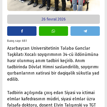
26 fevral 2026
Baxış sayı: 681
Azərbaycan Universitetinin Tələbə Gənclər
Təşkilatı Xocalı soyqırımının 34-cü ildönümünə
həsr olunmuş anım tədbiri keçirib. Anım
tədbirində Dövlət Himni səsləndirilib, soyqırımı
qurbanlarının xatirəsi bir dəqiqəlik sükutla yad
edilib.
Tədbirin açılışında çıxış edən Siyasi və ictimai
elmlər kafedrasının müdiri, siyasi elmlər üzrə
fəlsəfə doktoru, dosent Elvin Talışınski və TGT