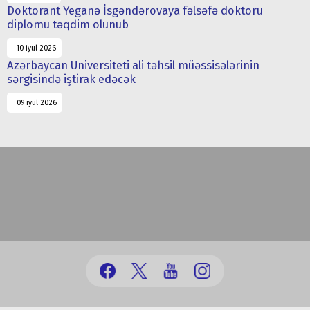
Doktorant Yeganə İsgəndərovaya fəlsəfə doktoru
diplomu təqdim olunub
10 iyul 2026
Azərbaycan Universiteti ali təhsil müəssisələrinin
sərgisində iştirak edəcək
09 iyul 2026