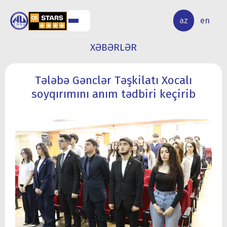
ALQ
ELMİ
az
en
ƏR
TƏDQİQAT
XƏBƏRLƏR
Tələbə Gənclər Təşkilatı Xocalı
soyqırımını anım tədbiri keçirib