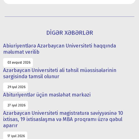
DİGƏR XƏBƏRLƏR
Abiuriyentlərə Azərbaycan Universiteti haqqında
məlumat verilib
03 avqust 2026
Azərbaycan Universiteti ali təhsil müəssisələrinin
sərgisində təmsil olunur
29 iyul 2026
Abituriyentlər üçün məsləhət mərkəzi
27 iyul 2026
Azərbaycan Universiteti magistratura səviyyəsinə 10
ixtisas, 19 ixtisaslaşma və MBA proqramı üzrə qəbul
aparır
17 iyul 2026