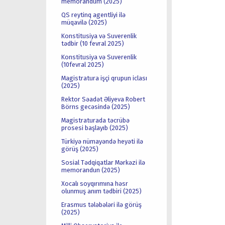
memorandum (2025)
QS reytinq agentliyi ilə
müqavilə (2025)
Konstitusiya və Suverenlik
tədbir (10 fevral 2025)
Konstitusiya və Suverenlik
(10fevral 2025)
Magistratura işçi qrupun iclası
(2025)
Rektor Səadət Əliyeva Robert
Börns gecəsində (2025)
Magistraturada təcrübə
prosesi başlayıb (2025)
Türkiyə nümayəndə heyəti ilə
görüş (2025)
Sosial Tədqiqatlar Mərkəzi ilə
memorandun (2025)
Xocalı soyqırımına həsr
olunmuş anım tədbiri (2025)
Erasmus tələbələri ilə görüş
(2025)