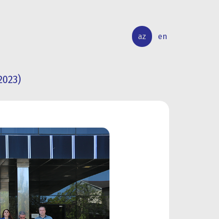
az
en
2023)
BEYNƏLXALQ
ELMİ
ƏLAQƏLƏR
TƏDQİQAT