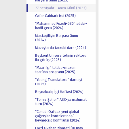
Karyera Günü (2025)
27 sentyabr - Anım Günü (2023)
Cəfər Cabbarlı irsi (2025)
“Məhəmməd Füzuli-530” ədəbi-
bədii gecə (2024)
Müstəqilliyin Bərpası Günü
(2024)
Muzeylərdə təcrübi dərs (2024)
Beykent Universitetinin rektoru
ilə görüş (2025)
“Maarifçi” tələbə-məzun
təcrübə proqramı (2025)
“Young Translators” dərnəyi
(2025)
Beynəlxalq İşçi Həftəsi (2024)
“Təmiz Şəhər” ASC-yə məlumat
turu (2024)
“Cənubi Qafqaz yeni qlobal
çağırışlar kontekstində”
beynəlxalq konfransı (2024)
Fəxri Xiyaban ziyarəti (10 may