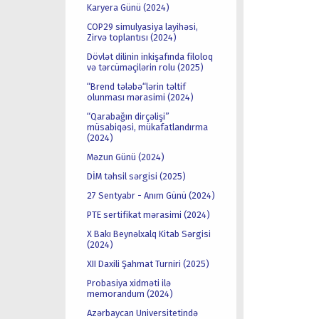
Karyera Günü (2024)
COP29 simulyasiya layihəsi,
Zirvə toplantısı (2024)
Dövlət dilinin inkişafında filoloq
və tərcüməçilərin rolu (2025)
“Brend tələbə“lərin təltif
olunması mərasimi (2024)
“Qarabağın dirçəlişi”
müsabiqəsi, mükafatlandırma
(2024)
Məzun Günü (2024)
DİM təhsil sərgisi (2025)
27 Sentyabr - Anım Günü (2024)
PTE sertifikat mərasimi (2024)
X Bakı Beynəlxalq Kitab Sərgisi
(2024)
XII Daxili Şahmat Turniri (2025)
Probasiya xidməti ilə
memorandum (2024)
Azərbaycan Universitetində