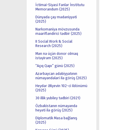
İctimai-Siyasi Fənlər İnstitutu
Memorandum (2025)
Dünyada çay mədəniyyəti
(2025)
Narkomaniya mövzusunda
maarifləndirici tədbir (2025)
II Social Work & Social
Research (2025)
Mən nə üçün donor olmaq
istəyirəm (2025)
“Açıq Qapı” günü (2025)
Azərbaycan ədəbiyyatının
nümayəndələri ilə görüş (2025)
Heydər Əliyevin 102-ci ildönümü
(2025)
30 illik yubiley tədbiri (2021)
Özbəkistanın nümayəndə
heyəti ilə görüş (2025)
Diplomatik Masa bağlanış
(2025)