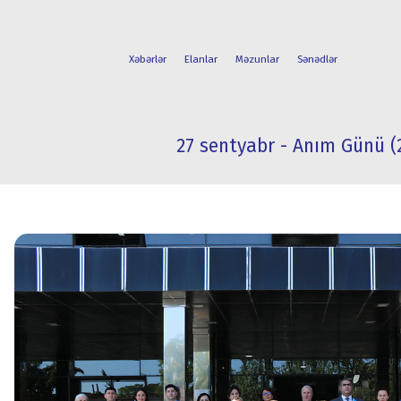
Xəbərlər
Elanlar
Məzunlar
Sənədlər
27 sentyabr - Anım Günü (
FAKÜLTƏLƏR
TƏLƏBƏ
İXTİSASLAR
HƏYATI