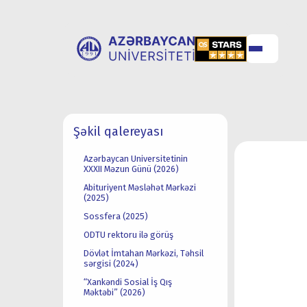
UNİVERSİTET
UNİVERSİTETƏ
Şəkil qalereyası
HAQQINDA
QƏBUL
Azərbaycan Universitetinin
XXXII Məzun Günü (2026)
Abituriyent Məsləhət Mərkəzi
(2025)
Sossfera (2025)
ODTU rektoru ilə görüş
Dövlət İmtahan Mərkəzi, Təhsil
sərgisi (2024)
“Xankəndi Sosial İş Qış
Məktəbi” (2026)