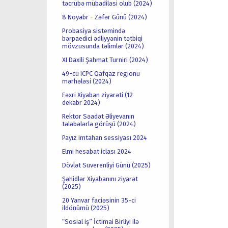
təcrübə mübadiləsi olub (2024)
8 Noyabr - Zəfər Günü (2024)
Probasiya sistemində
bərpaedici ədliyyənin tətbiqi
mövzusunda təlimlər (2024)
XI Daxili Şahmat Turniri (2024)
49-cu ICPC Qafqaz regionu
mərhələsi (2024)
Fəxri Xiyaban ziyarəti (12
dekabr 2024)
Rektor Səadət Əliyevanın
tələbələrlə görüşü (2024)
Payız imtahan sessiyası 2024
Elmi hesabat iclası 2024
Dövlət Suverenliyi Günü (2025)
Şəhidlər Xiyabanını ziyarət
(2025)
20 Yanvar faciəsinin 35-ci
ildönümü (2025)
“Sosial iş” İctimai Birliyi ilə