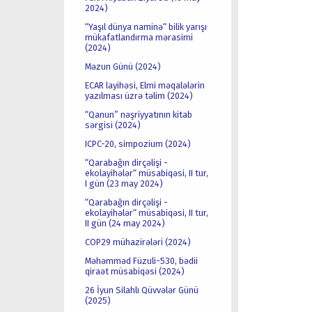
2024)
“Yaşıl dünya naminə“ bilik yarışı
mükafatlandırma mərasimi
(2024)
Məzun Günü (2024)
ECAR layihəsi, Elmi məqalələrin
yazılması üzrə təlim (2024)
“Qanun” nəşriyyatının kitab
sərgisi (2024)
ICPC-20, simpozium (2024)
“Qarabağın dirçəlişi -
ekolayihələr“ müsabiqəsi, II tur,
I gün (23 may 2024)
“Qarabağın dirçəlişi -
ekolayihələr“ müsabiqəsi, II tur,
II gün (24 may 2024)
COP29 mühazirələri (2024)
Məhəmməd Füzuli-530, bədii
qiraət müsabiqəsi (2024)
26 İyun Silahlı Qüvvələr Günü
(2025)