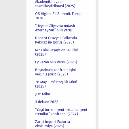
Akademik heyətin
təkmilləşdirilməsi (2025)
QS Higher Ed Summit: Europe
2026
“Heydər Əliyev və müasir
Azərbaycan” bilik yarışı
Dosent Grazyna Paliwoda
Pekosz ilə görüş (2025)
Mir Cəlal Paşayevin 117 illiyi
(2025)
Ey Vətən bilik yarışı (2025)
Beynəlxalq konfrans işini
yekunlaşdırıb (2025)
28 May – Müstəqillik Günü
(2025)
JOY təlim
3 dekabr 2022
“Yaşıl turizm: yeni imkanlar, yeni
trendlər“ konfransı (2024)
Zarat İmport Exporta
ekskursiya (2025)