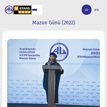
ALQ
ELMİ
az
en
ƏR
TƏDQİQAT
Məzun Günü (2022)