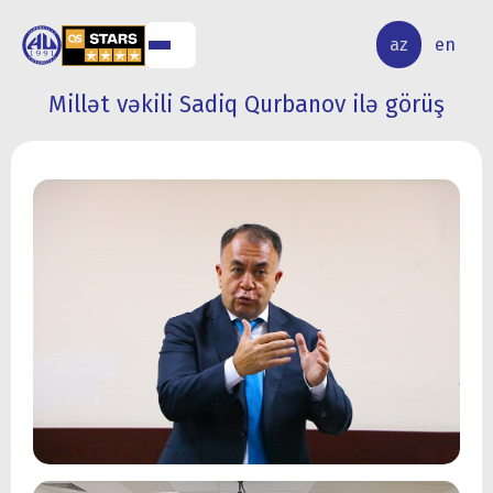
ALQ
ELMİ
az
en
ƏR
TƏDQİQAT
Millət vəkili Sadiq Qurbanov ilə görüş