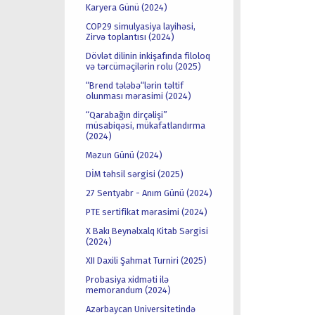
Karyera Günü (2024)
COP29 simulyasiya layihəsi,
Zirvə toplantısı (2024)
Dövlət dilinin inkişafında filoloq
və tərcüməçilərin rolu (2025)
“Brend tələbə“lərin təltif
olunması mərasimi (2024)
“Qarabağın dirçəlişi”
müsabiqəsi, mükafatlandırma
(2024)
Məzun Günü (2024)
DİM təhsil sərgisi (2025)
27 Sentyabr - Anım Günü (2024)
PTE sertifikat mərasimi (2024)
X Bakı Beynəlxalq Kitab Sərgisi
(2024)
XII Daxili Şahmat Turniri (2025)
Probasiya xidməti ilə
memorandum (2024)
Azərbaycan Universitetində