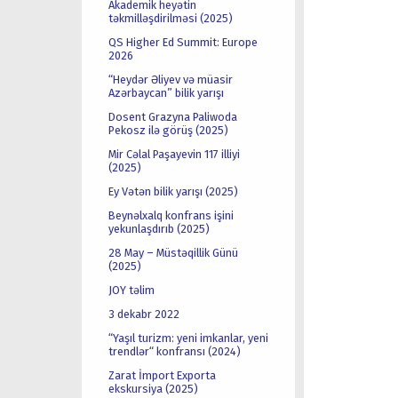
Akademik heyətin
təkmilləşdirilməsi (2025)
QS Higher Ed Summit: Europe
2026
“Heydər Əliyev və müasir
Azərbaycan” bilik yarışı
Dosent Grazyna Paliwoda
Pekosz ilə görüş (2025)
Mir Cəlal Paşayevin 117 illiyi
(2025)
Ey Vətən bilik yarışı (2025)
Beynəlxalq konfrans işini
yekunlaşdırıb (2025)
28 May – Müstəqillik Günü
(2025)
JOY təlim
3 dekabr 2022
“Yaşıl turizm: yeni imkanlar, yeni
trendlər“ konfransı (2024)
Zarat İmport Exporta
ekskursiya (2025)