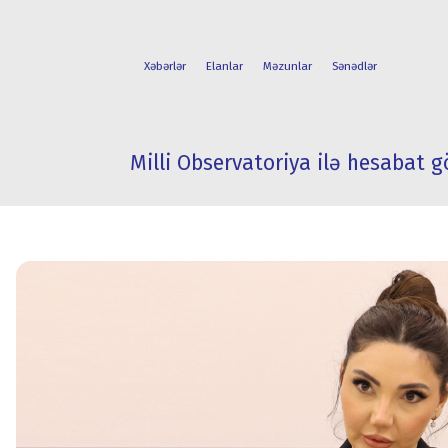
Xəbərlər
Elanlar
Məzunlar
Sənədlər
Milli Observatoriya ilə hesabat g
FAKÜLTƏLƏR
TƏLƏBƏ
İXTİSASLAR
HƏYATI