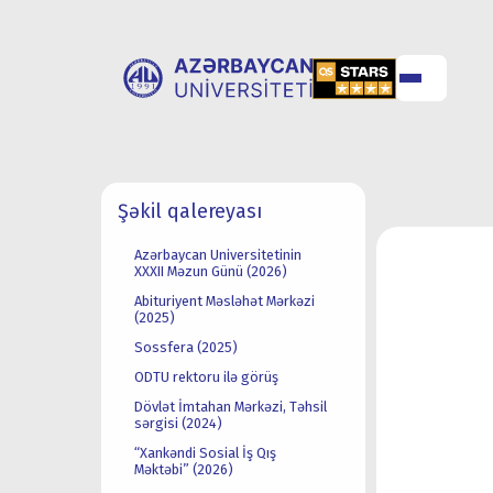
UNİVERSİTET
UNİVERSİTETƏ
Şəkil qalereyası
HAQQINDA
QƏBUL
Azərbaycan Universitetinin
XXXII Məzun Günü (2026)
Abituriyent Məsləhət Mərkəzi
(2025)
Sossfera (2025)
ODTU rektoru ilə görüş
Dövlət İmtahan Mərkəzi, Təhsil
sərgisi (2024)
“Xankəndi Sosial İş Qış
Məktəbi” (2026)