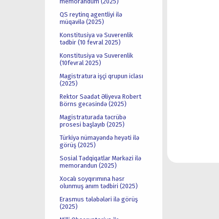
memorandum (2025)
QS reytinq agentliyi ilə
müqavilə (2025)
Konstitusiya və Suverenlik
tədbir (10 fevral 2025)
Konstitusiya və Suverenlik
(10fevral 2025)
Magistratura işçi qrupun iclası
(2025)
Rektor Səadət Əliyeva Robert
Börns gecəsində (2025)
Magistraturada təcrübə
prosesi başlayıb (2025)
Türkiyə nümayəndə heyəti ilə
görüş (2025)
Sosial Tədqiqatlar Mərkəzi ilə
memorandun (2025)
Xocalı soyqırımına həsr
olunmuş anım tədbiri (2025)
Erasmus tələbələri ilə görüş
(2025)