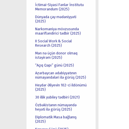
İctimai-Siyasi Fənlər İnstitutu
Memorandum (2025)
Dünyada çay mədəniyyəti
(2025)
Narkomaniya mövzusunda
maarifləndirici tədbir (2025)
II Social Work & Social
Research (2025)
Mən nə üçün donor olmaq
istəyirəm (2025)
“Açıq Qapı” günü (2025)
Azərbaycan ədəbiyyatının
nümayəndələri ilə görüş (2025)
Heydər Əliyevin 102-ci ildönümü
(2025)
30 illik yubiley tədbiri (2021)
Özbəkistanın nümayəndə
heyəti ilə görüş (2025)
Diplomatik Masa bağlanış
(2025)