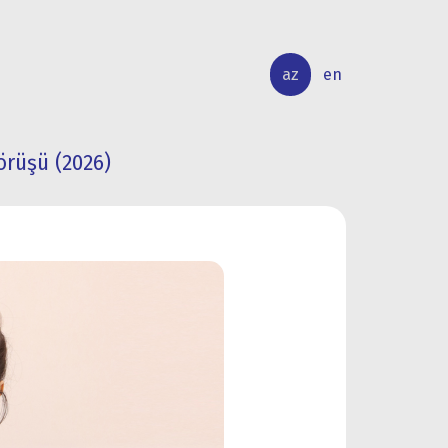
az
en
örüşü (2026)
BEYNƏLXALQ
ELMİ
ƏLAQƏLƏR
TƏDQİQAT