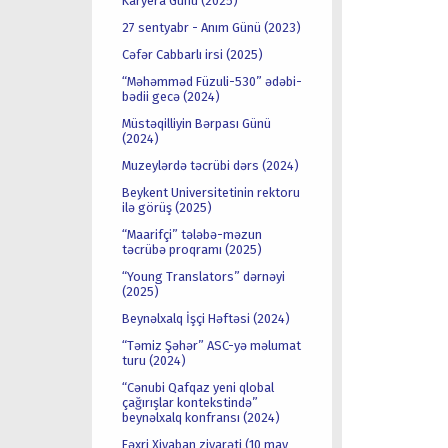
Karyera Günü (2025)
27 sentyabr - Anım Günü (2023)
Cəfər Cabbarlı irsi (2025)
“Məhəmməd Füzuli-530” ədəbi-
bədii gecə (2024)
Müstəqilliyin Bərpası Günü
(2024)
Muzeylərdə təcrübi dərs (2024)
Beykent Universitetinin rektoru
ilə görüş (2025)
“Maarifçi” tələbə-məzun
təcrübə proqramı (2025)
“Young Translators” dərnəyi
(2025)
Beynəlxalq İşçi Həftəsi (2024)
“Təmiz Şəhər” ASC-yə məlumat
turu (2024)
“Cənubi Qafqaz yeni qlobal
çağırışlar kontekstində”
beynəlxalq konfransı (2024)
Fəxri Xiyaban ziyarəti (10 may