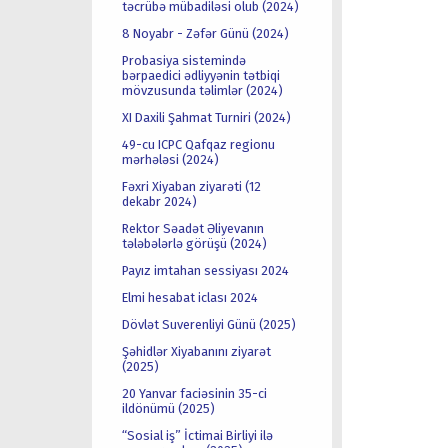
təcrübə mübadiləsi olub (2024)
8 Noyabr - Zəfər Günü (2024)
Probasiya sistemində
bərpaedici ədliyyənin tətbiqi
mövzusunda təlimlər (2024)
XI Daxili Şahmat Turniri (2024)
49-cu ICPC Qafqaz regionu
mərhələsi (2024)
Fəxri Xiyaban ziyarəti (12
dekabr 2024)
Rektor Səadət Əliyevanın
tələbələrlə görüşü (2024)
Payız imtahan sessiyası 2024
Elmi hesabat iclası 2024
Dövlət Suverenliyi Günü (2025)
Şəhidlər Xiyabanını ziyarət
(2025)
20 Yanvar faciəsinin 35-ci
ildönümü (2025)
“Sosial iş” İctimai Birliyi ilə