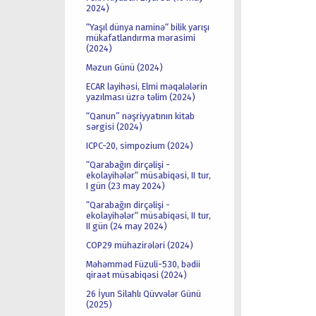
2024)
“Yaşıl dünya naminə“ bilik yarışı
mükafatlandırma mərasimi
(2024)
Məzun Günü (2024)
ECAR layihəsi, Elmi məqalələrin
yazılması üzrə təlim (2024)
“Qanun” nəşriyyatının kitab
sərgisi (2024)
ICPC-20, simpozium (2024)
“Qarabağın dirçəlişi -
ekolayihələr“ müsabiqəsi, II tur,
I gün (23 may 2024)
“Qarabağın dirçəlişi -
ekolayihələr“ müsabiqəsi, II tur,
II gün (24 may 2024)
COP29 mühazirələri (2024)
Məhəmməd Füzuli-530, bədii
qiraət müsabiqəsi (2024)
26 İyun Silahlı Qüvvələr Günü
(2025)