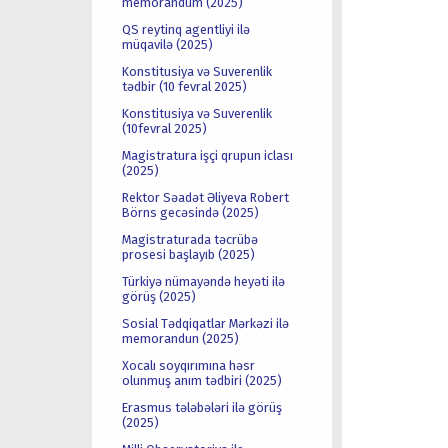
memorandum (2025)
QS reytinq agentliyi ilə
müqavilə (2025)
Konstitusiya və Suverenlik
tədbir (10 fevral 2025)
Konstitusiya və Suverenlik
(10fevral 2025)
Magistratura işçi qrupun iclası
(2025)
Rektor Səadət Əliyeva Robert
Börns gecəsində (2025)
Magistraturada təcrübə
prosesi başlayıb (2025)
Türkiyə nümayəndə heyəti ilə
görüş (2025)
Sosial Tədqiqatlar Mərkəzi ilə
memorandun (2025)
Xocalı soyqırımına həsr
olunmuş anım tədbiri (2025)
Erasmus tələbələri ilə görüş
(2025)