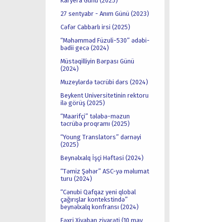
Karyera Günü (2025)
27 sentyabr - Anım Günü (2023)
Cəfər Cabbarlı irsi (2025)
“Məhəmməd Füzuli-530” ədəbi-
bədii gecə (2024)
Müstəqilliyin Bərpası Günü
(2024)
Muzeylərdə təcrübi dərs (2024)
Beykent Universitetinin rektoru
ilə görüş (2025)
“Maarifçi” tələbə-məzun
təcrübə proqramı (2025)
“Young Translators” dərnəyi
(2025)
Beynəlxalq İşçi Həftəsi (2024)
“Təmiz Şəhər” ASC-yə məlumat
turu (2024)
“Cənubi Qafqaz yeni qlobal
çağırışlar kontekstində”
beynəlxalq konfransı (2024)
Fəxri Xiyaban ziyarəti (10 may