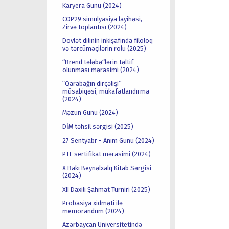
Karyera Günü (2024)
COP29 simulyasiya layihəsi,
Zirvə toplantısı (2024)
Dövlət dilinin inkişafında filoloq
və tərcüməçilərin rolu (2025)
“Brend tələbə“lərin təltif
olunması mərasimi (2024)
“Qarabağın dirçəlişi”
müsabiqəsi, mükafatlandırma
(2024)
Məzun Günü (2024)
DİM təhsil sərgisi (2025)
27 Sentyabr - Anım Günü (2024)
PTE sertifikat mərasimi (2024)
X Bakı Beynəlxalq Kitab Sərgisi
(2024)
XII Daxili Şahmat Turniri (2025)
Probasiya xidməti ilə
memorandum (2024)
Azərbaycan Universitetində