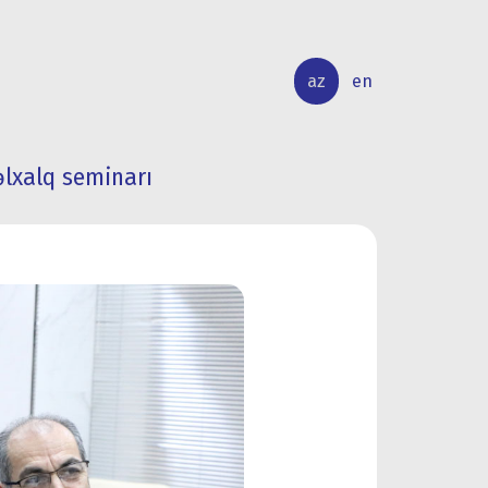
az
en
əlxalq seminarı
BEYNƏLXALQ
ELMİ
ƏLAQƏLƏR
TƏDQİQAT