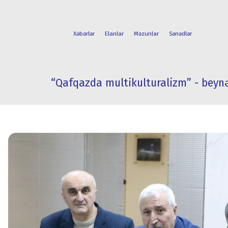
Xəbərlər
Elanlar
Məzunlar
Sənədlər
“Qafqazda multikulturalizm” - beyn
FAKÜLTƏLƏR
TƏLƏBƏ
İXTİSASLAR
HƏYATI