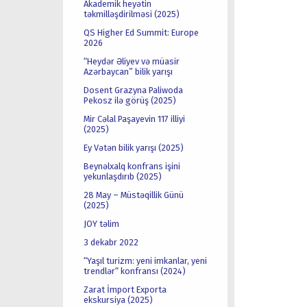
Akademik heyətin
təkmilləşdirilməsi (2025)
QS Higher Ed Summit: Europe
2026
“Heydər Əliyev və müasir
Azərbaycan” bilik yarışı
Dosent Grazyna Paliwoda
Pekosz ilə görüş (2025)
Mir Cəlal Paşayevin 117 illiyi
(2025)
Ey Vətən bilik yarışı (2025)
Beynəlxalq konfrans işini
yekunlaşdırıb (2025)
28 May – Müstəqillik Günü
(2025)
JOY təlim
3 dekabr 2022
“Yaşıl turizm: yeni imkanlar, yeni
trendlər“ konfransı (2024)
Zarat İmport Exporta
ekskursiya (2025)