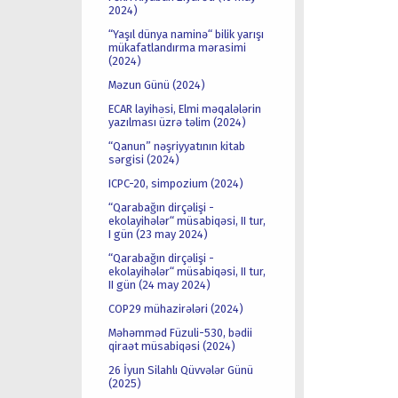
2024)
“Yaşıl dünya naminə“ bilik yarışı
mükafatlandırma mərasimi
(2024)
Məzun Günü (2024)
ECAR layihəsi, Elmi məqalələrin
yazılması üzrə təlim (2024)
“Qanun” nəşriyyatının kitab
sərgisi (2024)
ICPC-20, simpozium (2024)
“Qarabağın dirçəlişi -
ekolayihələr“ müsabiqəsi, II tur,
I gün (23 may 2024)
“Qarabağın dirçəlişi -
ekolayihələr“ müsabiqəsi, II tur,
II gün (24 may 2024)
COP29 mühazirələri (2024)
Məhəmməd Füzuli-530, bədii
qiraət müsabiqəsi (2024)
26 İyun Silahlı Qüvvələr Günü
(2025)