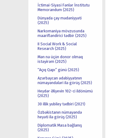
İctimai-Siyasi Fənlər İnstitutu
Memorandum (2025)
Dünyada çay mədəniyyəti
(2025)
Narkomaniya mövzusunda
maarifləndirici tədbir (2025)
II Social Work & Social
Research (2025)
Mən nə üçün donor olmaq
istəyirəm (2025)
“Açıq Qapı” günü (2025)
Azərbaycan ədəbiyyatının
nümayəndələri ilə görüş (2025)
Heydər Əliyevin 102-ci ildönümü
(2025)
30 illik yubiley tədbiri (2021)
Özbəkistanın nümayəndə
heyəti ilə görüş (2025)
Diplomatik Masa bağlanış
(2025)