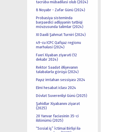
təcrübə mübadiləsi olub (2024)
8 Noyabr - Zəfər Günü (2024)
Probasiya sistemində
bərpaedici ədliyyənin tətbiqi
mövzusunda təlimlər (2024)
XI Daxili Şahmat Turniri (2024)
49-cu ICPC Qafqaz regionu
mərhələsi (2024)
Fəxri Xiyaban ziyarəti (12
dekabr 2024)
Rektor Səadət Əliyevanın
tələbələrlə görüşü (2024)
Payız imtahan sessiyası 2024
Elmi hesabat iclası 2024
Dövlət Suverenliyi Günü (2025)
Şəhidlər Xiyabanını ziyarət
(2025)
20 Yanvar faciəsinin 35-ci
ildönümü (2025)
“Sosial iş” İctimai Birliyi ilə