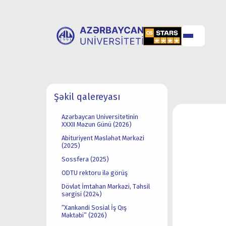
UNİVERSİTET
UNİVERSİTETƏ
Şəkil qalereyası
HAQQINDA
QƏBUL
Azərbaycan Universitetinin
XXXII Məzun Günü (2026)
Abituriyent Məsləhət Mərkəzi
(2025)
Sossfera (2025)
ODTU rektoru ilə görüş
Dövlət İmtahan Mərkəzi, Təhsil
sərgisi (2024)
“Xankəndi Sosial İş Qış
Məktəbi” (2026)