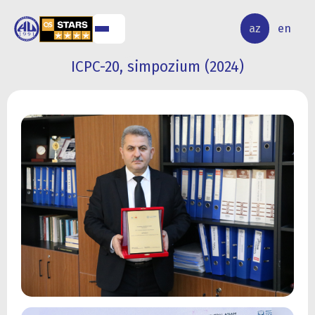
ALQ
ELMİ
az
en
ƏR
TƏDQİQAT
ICPC-20, simpozium (2024)