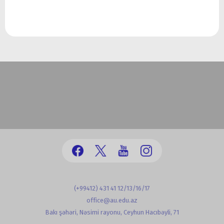
(+99412) 431 41 12/13/16/17
office@au.edu.az
Bakı şəhəri, Nəsimi rayonu, Ceyhun Hacıbəyli, 71