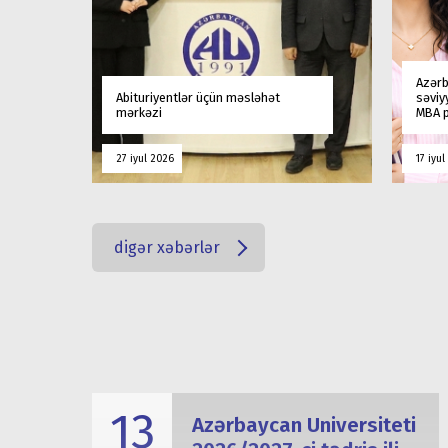
Azərb
Abituriyentlər üçün məsləhət
səviy
mərkəzi
MBA p
27 iyul 2026
17 iyu
digər xəbərlər
13
Azərbaycan Universiteti