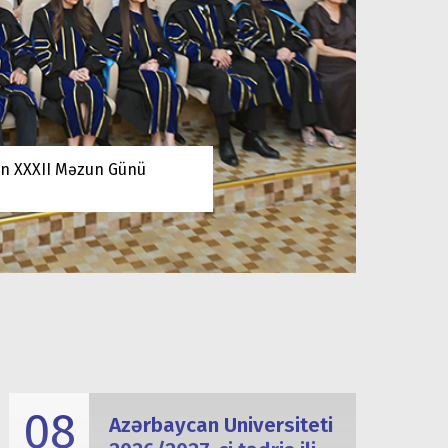
in XXXII Məzun Günü
08
Azərbaycan Universiteti