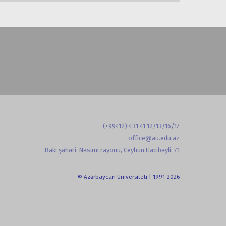
(+99412) 431 41 12/13/16/17
office@au.edu.az
Bakı şəhəri, Nəsimi rayonu, Ceyhun Hacıbəyli, 71
© Azərbaycan Universiteti | 1991-2026