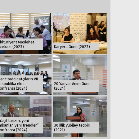
bituriyent Məsləhət
ərkəzi (2023)
Karyera Günü (2023)
ənc tədqiqatçıların VII
ərbaycan Respublikası Gənclər və İdman nazirinin müavini
Azərbayc
espublika elmi
20 Yanvar Anım Günü
onfransı (2024)
(2024)
Fərhad Hacıyev
Beynəlxalq münasibətlər, bakalavriat, 1999 --
H
Beynəlxalq münasibətlər, magistratura, 2001
Yaşıl turizm: yeni
mkanlar, yeni trendlər“
30 illik yubiley tədbiri
onfransı (2024)
(2021)