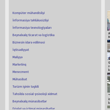
Kompüter mühəndisliyi
İnformasiya təhlükəsizliyi
İnformasiya texnologiyaları
A
Beynəlxalq ticarət və logistika
M
Biznesin idarə edilməsi
İqtisadiyyat
Maliyyə
G
Marketinq
Neftçala Rayon İcra Hakimiyyətinin başçısı
Az
r
k
Mirhəsən Seyidov
Menecment
Mühasibat
Vergi və vergitutma, bakalavriat, 2010
Turizm işinin təşkili
Təhsildə sosial-psixoloji xidmət
“
i
Beynəlxalq münasibətlər
k
Dövlət və ictimai münasibətlər