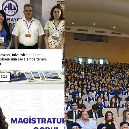
aycan Universiteti ali təhsil
isələrinin sərgisində təmsil
r
l 2026