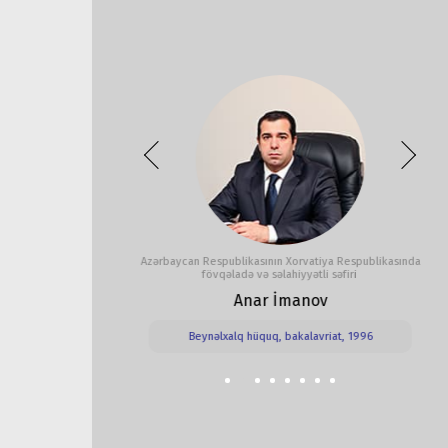
nin hakimi
Azərbaycan Respublikasının Xorvatiya Respublikasında
fövqəladə və səlahiyyətli səfiri
Anar İmanov
nayət
999 -
Beynəlxalq hüquq, bakalavriat, 1996
9