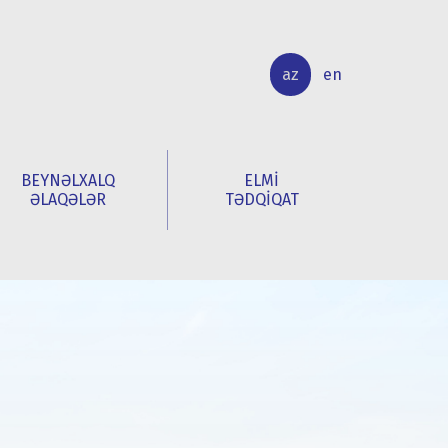
az
en
BEYNƏLXALQ
ELMİ
ƏLAQƏLƏR
TƏDQİQAT