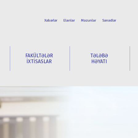
Xəbərlər
Elanlar
Məzunlar
Sənədlər
FAKÜLTƏLƏR
TƏLƏBƏ
İXTİSASLAR
HƏYATI