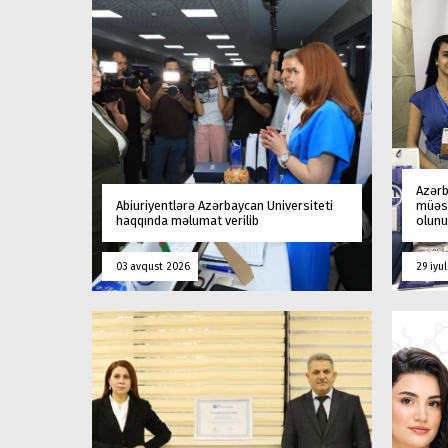
Azərb
Abiuriyentlərə Azərbaycan Universiteti
müəss
haqqında məlumat verilib
olunu
03 avqust 2026
29 iyu