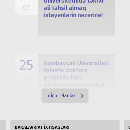
Universitetində təkrar
07
ali təhsil almaq
istəyənlərin nəzərinə!
25
Azərbaycan Universiteti
fəlsəfə doktoru
05
proqramı üzrə
doktoranturaya qəbul
elan edir
digər elanlar
BAKALAVRİAT İXTİSASLARI