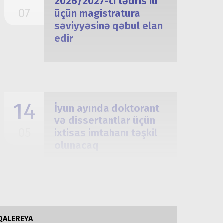
2026/2027-ci tədris ili
07
üçün magistratura
səviyyəsinə qəbul elan
edir
14
İyun ayında doktorant
və dissertantlar üçün
05
ixtisas imtahanı təşkil
olunacaq
QALEREYA