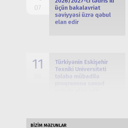
2026/2027-ci tədris ili
07
üçün bakalavriat
səviyyəsi üzrə qəbul
elan edir
11
Türkiyənin Eskişehir
Texniki Universiteti
06
tələbə mübadilə
proqramına sənəd
qəbulu elan edir
BİZİM MƏZUNLAR