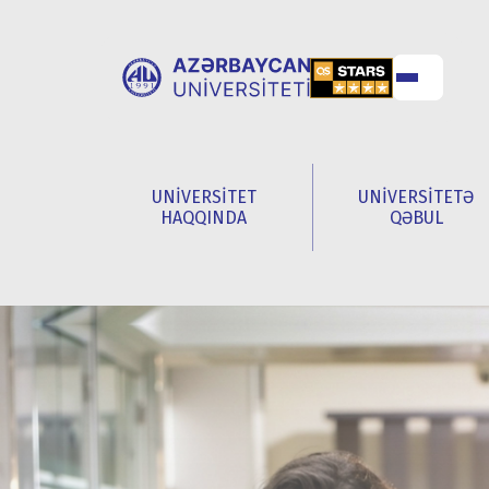
UNİVERSİTET
UNİVERSİTETƏ
HAQQINDA
QƏBUL