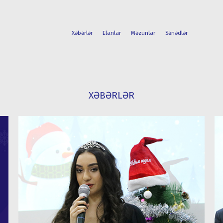
Xəbərlər
Elanlar
Məzunlar
Sənədlər
FAKÜLTƏLƏR
TƏLƏBƏ
XƏBƏRLƏR
İXTİSASLAR
HƏYATI